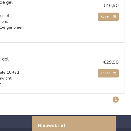
de gel
€46,90
n met
Kopen
mp is
 toe genomen
 gel
€29,90
ele 18-led
Kopen
ewicht.
n.
1
Nieuwsbrief