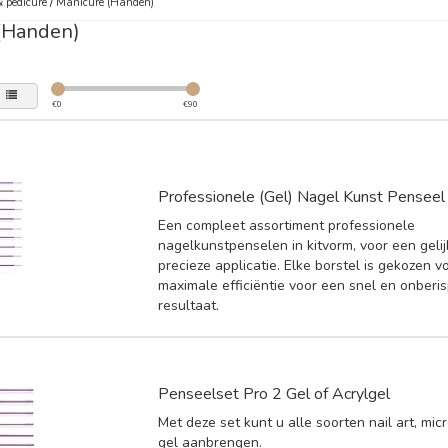
 pedicure
/
Manicure (Handen)
(Handen)
€
0
€
90
Professionele (Gel) Nagel Kunst Penseel 
Een compleet assortiment professionele
nagelkunstpenselen in kitvorm, voor een geli
precieze applicatie. Elke borstel is gekozen v
maximale efficiëntie voor een snel en onberis
resultaat.
Penseelset Pro 2 Gel of Acrylgel
Met deze set kunt u alle soorten nail art, micr
gel aanbrengen.