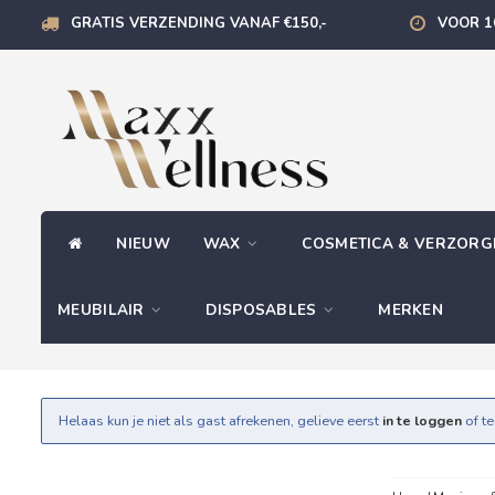
GRATIS VERZENDING VANAF €150,-
VOOR 1
NIEUW
WAX
COSMETICA & VERZOR
MEUBILAIR
DISPOSABLES
MERKEN
Helaas kun je niet als gast afrekenen, gelieve eerst
in te loggen
of t