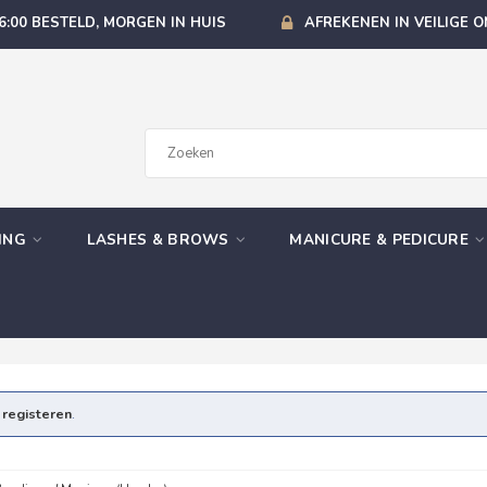
6:00 BESTELD, MORGEN IN HUIS
AFREKENEN IN VEILIGE 
GING
LASHES & BROWS
MANICURE & PEDICURE
e
registeren
.