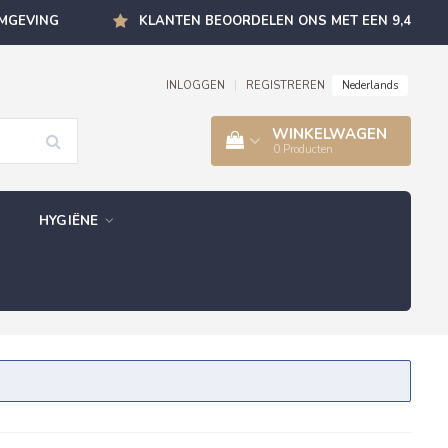
OMGEVING
KLANTEN BEOORDELEN ONS MET EEN 9,4
Nederlands
INLOGGEN
|
REGISTREREN
WINKELWAGEN
0
Producten
HYGIËNE