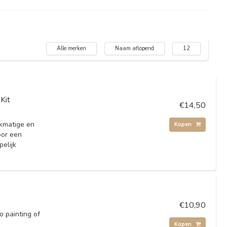
Alle merken
Naam aflopend
12
Kit
€14,50
jkmatige en
Kopen
oor een
pelijk
€10,90
o painting of
Kopen