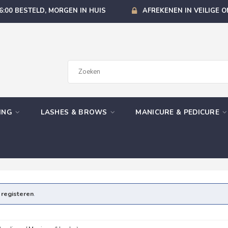
6:00 BESTELD, MORGEN IN HUIS
AFREKENEN IN VEILIGE 
GING
LASHES & BROWS
MANICURE & PEDICURE
e
registeren
.