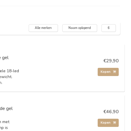
Alle merken
Naam oplopend
6
 gel
€29,90
ele 18-led
Kopen
ewicht.
n.
de gel
€46,90
n met
Kopen
mp is