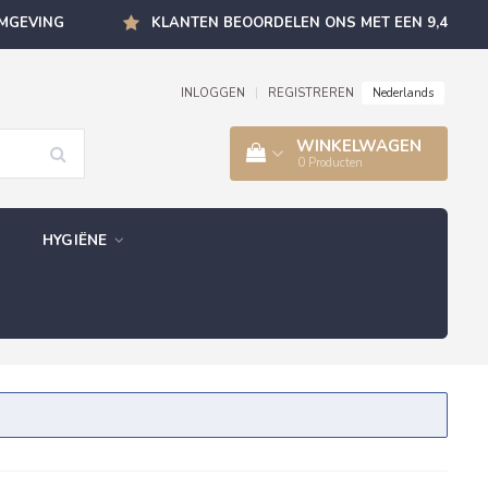
OMGEVING
KLANTEN BEOORDELEN ONS MET EEN 9,4
Nederlands
INLOGGEN
|
REGISTREREN
WINKELWAGEN
0
Producten
HYGIËNE