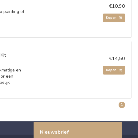
€10,90
o painting of
Kopen
Kit
€14,50
jkmatige en
Kopen
oor een
pelijk
1
Nieuwsbrief