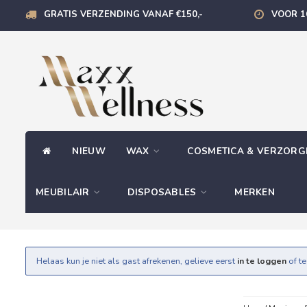
GRATIS VERZENDING VANAF €150,-
VOOR 1
NIEUW
WAX
COSMETICA & VERZOR
MEUBILAIR
DISPOSABLES
MERKEN
Helaas kun je niet als gast afrekenen, gelieve eerst
in te loggen
of t