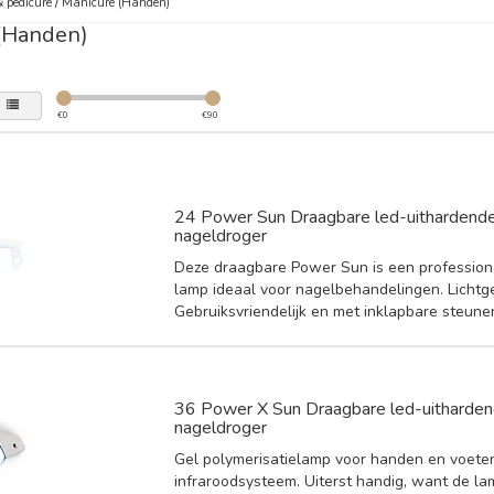
 pedicure
/
Manicure (Handen)
(Handen)
€
0
€
90
24 Power Sun Draagbare led-uithardende
nageldroger
Deze draagbare Power Sun is een profession
lamp ideaal voor nagelbehandelingen. Lichtg
Gebruiksvriendelijk en met inklapbare steune
36 Power X Sun Draagbare led-uitharden
nageldroger
Gel polymerisatielamp voor handen en voete
infraroodsysteem. Uiterst handig, want de la