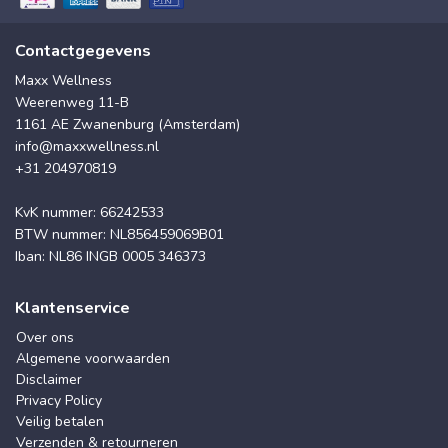
Contactgegevens
Maxx Wellness
Weerenweg 11-B
1161 AE Zwanenburg (Amsterdam)
info@maxxwellness.nl
+31 204970819
KvK nummer: 66242533
BTW nummer: NL856459069B01
Iban: NL86 INGB 0005 346373
Klantenservice
Over ons
Algemene voorwaarden
Disclaimer
Privacy Policy
Veilig betalen
Verzenden & retourneren