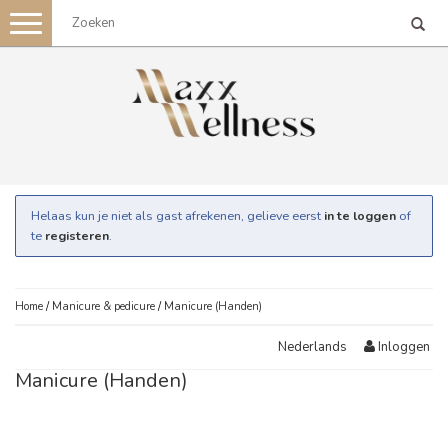
Toggle
navigation
Helaas kun je niet als gast afrekenen, gelieve eerst
in te loggen
of
te
registeren
.
Home
/
Manicure & pedicure
/
Manicure (Handen)
Inloggen
Nederlands
Manicure (Handen)