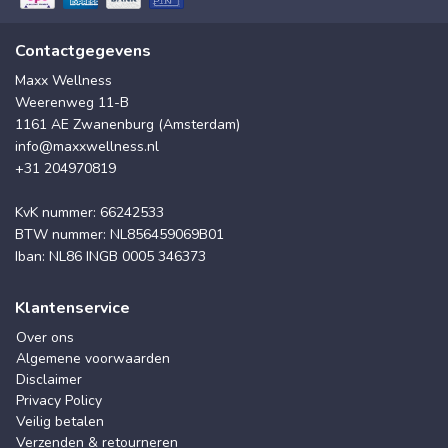
Contactgegevens
Maxx Wellness
Weerenweg 11-B
1161 AE Zwanenburg (Amsterdam)
info@maxxwellness.nl
+31 204970819
KvK nummer: 66242533
BTW nummer: NL856459069B01
Iban: NL86 INGB 0005 346373
Klantenservice
Over ons
Algemene voorwaarden
Disclaimer
Privacy Policy
Veilig betalen
Verzenden & retourneren