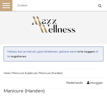
Toggle
navigation
Helaas kun je niet als gast afrekenen, gelieve eerst
in te loggen
of
te
registeren
.
Home
/
Manicure & pedicure
/
Manicure (Handen)
Inloggen
Nederlands
Manicure (Handen)