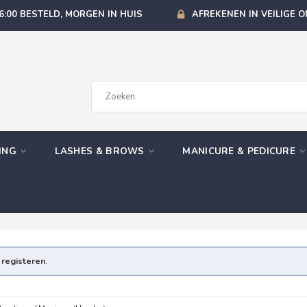
6:00 BESTELD, MORGEN IN HUIS
AFREKENEN IN VEILIGE 
GING
LASHES & BROWS
MANICURE & PEDICURE
e
registeren
.