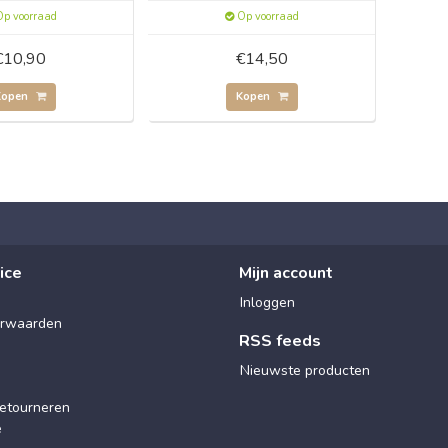
p voorraad
Op voorraad
€10,90
€14,50
Kopen
Kopen
ice
Mijn account
Inloggen
rwaarden
RSS feeds
Nieuwste producten
etourneren
e