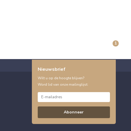
1
Nieuwsbrief
Wilt u op de hoogte blijven?
Word lid van onze mailinglijst:
Abonneer