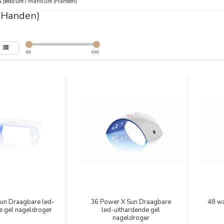
 pedicure
/
Manicure (Handen)
(Handen)
€
0
€
90
un Draagbare led-
36 Power X Sun Draagbare
48 wa
e gel nageldroger
led-uithardende gel
nageldroger