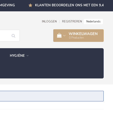
OMGEVING
KLANTEN BEOORDELEN ONS MET EEN 9,4
Nederlands
INLOGGEN
|
REGISTREREN
WINKELWAGEN
0
Producten
HYGIËNE