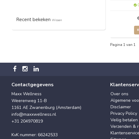
O
Recent bekeken
Wissen
Pagina 1 van 1
Contactgegevens
Klantenserv
Maxx Wellness
Over ons
Algemene voo
Weerenweg 11-B
Disclaimer
1161 AE Zwanenburg (Amsterdam)
Privacy Policy
info@maxxwellness.nl
Veilig betalen
+31 204970819
Verzenden & r
Klantenservic
KvK nummer: 66242533