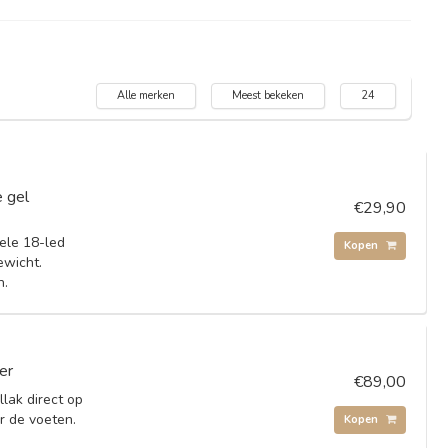
Alle merken
Meest bekeken
24
 gel
€29,90
ele 18-led
Kopen
ewicht.
n.
er
€89,00
lak direct op
r de voeten.
Kopen