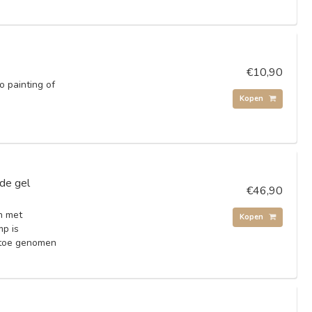
€10,90
o painting of
Kopen
de gel
€46,90
n met
Kopen
mp is
 toe genomen