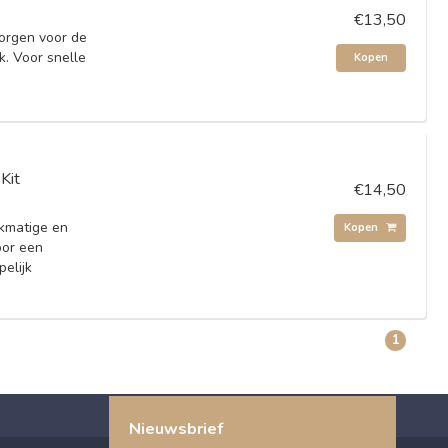
€13,50
zorgen voor de
k. Voor snelle
Kopen
Kit
€14,50
jkmatige en
Kopen
oor een
pelijk
1
Nieuwsbrief