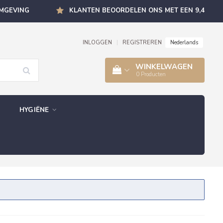
OMGEVING
KLANTEN BEOORDELEN ONS MET EEN 9,4
Nederlands
INLOGGEN
|
REGISTREREN
WINKELWAGEN
0
Producten
HYGIËNE