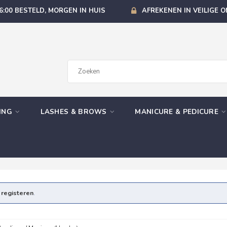
6:00 BESTELD, MORGEN IN HUIS
AFREKENEN IN VEILIGE 
GING
LASHES & BROWS
MANICURE & PEDICURE
e
registeren
.