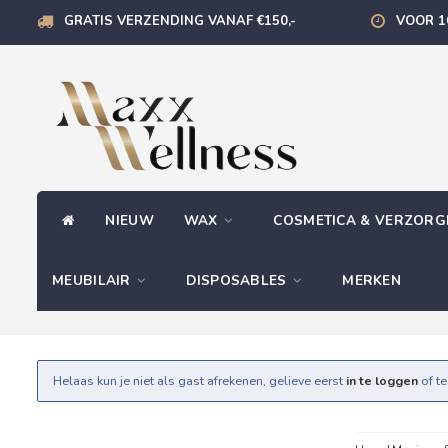
GRATIS VERZENDING VANAF €150,-
VOOR 1
NIEUW
WAX
COSMETICA & VERZOR
MEUBILAIR
DISPOSABLES
MERKEN
Helaas kun je niet als gast afrekenen, gelieve eerst
in te loggen
of t