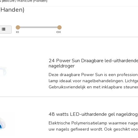
 pedicure
/
Manicure (Handen)
(Handen)
€
0
€
90
24 Power Sun Draagbare led-uithardende
nageldroger
Deze draagbare Power Sun is een profession
lamp ideaal voor nagelbehandelingen. Lichtg
Gebruiksvriendelijk en met inklapbare steune
48 watts LED-uithardende gel nageldrog
Elektrische Polymerisatielamp waarmee nagel
uw nagels gefixeerd wordt. Ook geschikt voo