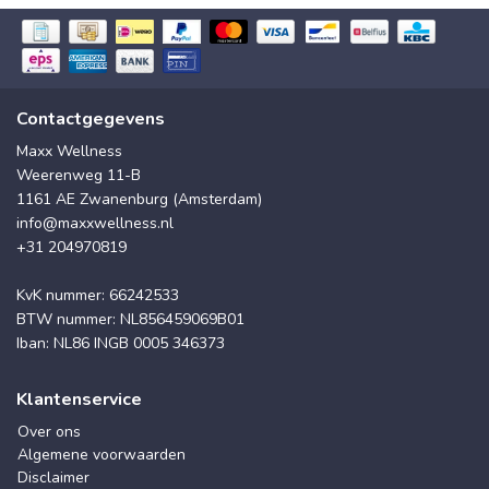
Contactgegevens
Maxx Wellness
Weerenweg 11-B
1161 AE Zwanenburg (Amsterdam)
info@maxxwellness.nl
+31 204970819
KvK nummer: 66242533
BTW nummer: NL856459069B01
Iban: NL86 INGB 0005 346373
Klantenservice
Over ons
Algemene voorwaarden
Disclaimer