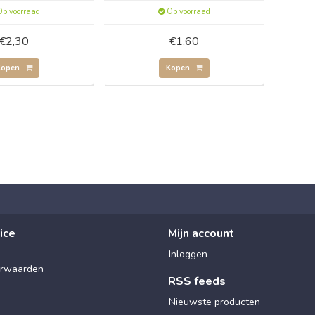
p voorraad
Op voorraad
€2,30
€1,60
Kopen
Kopen
ice
Mijn account
Inloggen
rwaarden
RSS feeds
Nieuwste producten