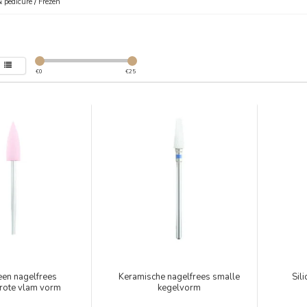
 pedicure
/
Frezen
€
0
€
25
een nagelfrees
Keramische nagelfrees smalle
Sil
rote vlam vorm
kegelvorm