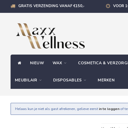
GRATIS VERZENDING VANAF €150,-
VOOR 1
NIEUW
WAX
COSMETICA & VERZOR
MEUBILAIR
DISPOSABLES
MERKEN
Helaas kun je niet als gast afrekenen, gelieve eerst
in te loggen
of t