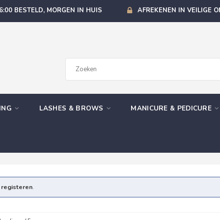
6:00 BESTELD, MORGEN IN HUIS
AFREKENEN IN VEILIGE 
GING
LASHES & BROWS
MANICURE & PEDICURE
e
registeren
.