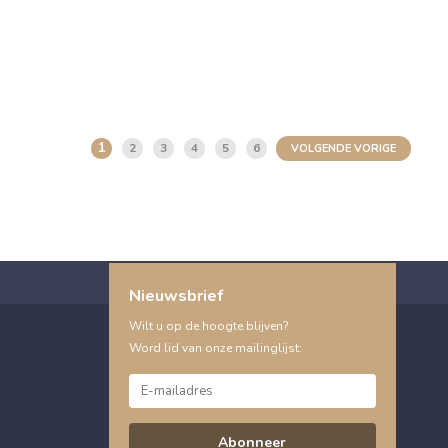
1
2
3
4
5
6
VOLGENDE VORIGE
Nieuwsbrief
Wilt u op de hoogte blijven?
Word lid van onze mailinglijst:
Abonneer