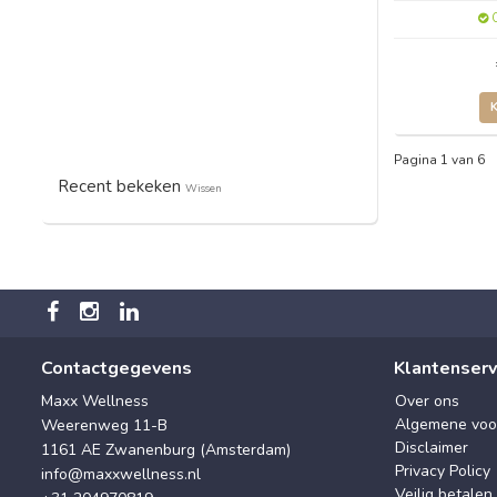
O
Pagina 1 van 6
Recent bekeken
Wissen
Contactgegevens
Klantenserv
Maxx Wellness
Over ons
Algemene voo
Weerenweg 11-B
Disclaimer
1161 AE Zwanenburg (Amsterdam)
Privacy Policy
info@maxxwellness.nl
Veilig betalen