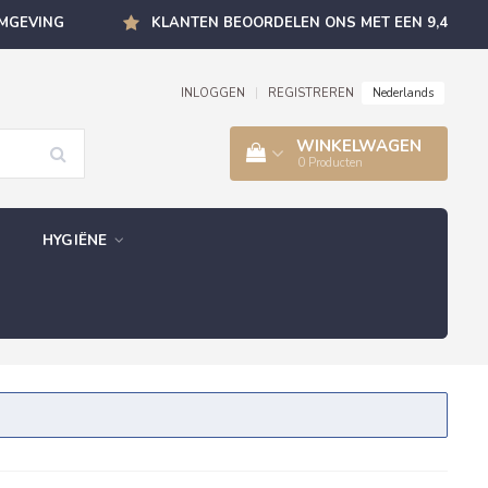
OMGEVING
KLANTEN BEOORDELEN ONS MET EEN 9,4
Nederlands
INLOGGEN
|
REGISTREREN
WINKELWAGEN
0
Producten
HYGIËNE