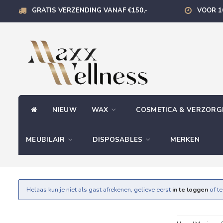
GRATIS VERZENDING VANAF €150,-
VOOR 1
NIEUW
WAX
COSMETICA & VERZOR
MEUBILAIR
DISPOSABLES
MERKEN
Helaas kun je niet als gast afrekenen, gelieve eerst
in te loggen
of t