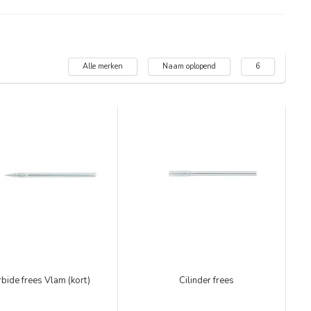
Alle merken
Naam oplopend
6
bide frees Vlam (kort)
Cilinder frees