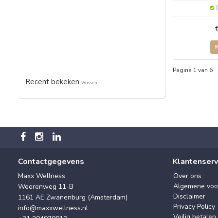
O
Pagina 1 van 6
Recent bekeken
Wissen
Contactgegevens
Klantenserv
Maxx Wellness
Over ons
Algemene voo
Weerenweg 11-B
Disclaimer
1161 AE Zwanenburg (Amsterdam)
Privacy Policy
info@maxxwellness.nl
Veilig betalen