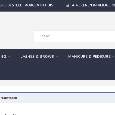
6:00 BESTELD, MORGEN IN HUIS
AFREKENEN IN VEILIGE 
GING
LASHES & BROWS
MANICURE & PEDICURE
e
registeren
.