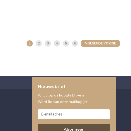
1
2
3
4
5
6
VOLGENDE VORIGE
Nieuwsbrief
Wilt u op de hoogte blijven?
Word lid van onze mailinglijst:
Abonneer