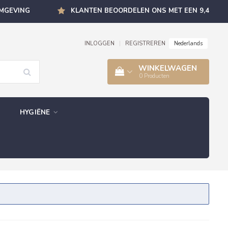
OMGEVING
KLANTEN BEOORDELEN ONS MET EEN 9,4
Nederlands
INLOGGEN
|
REGISTREREN
WINKELWAGEN
0
Producten
HYGIËNE