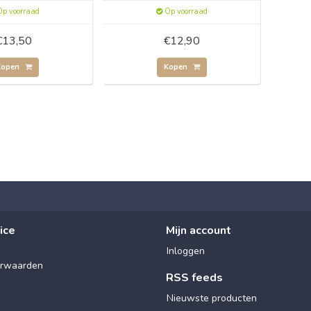
p voorraad
Op voorraad
€13,50
€12,90
Kopen
Kopen
ice
Mijn account
Inloggen
rwaarden
RSS feeds
Nieuwste producten