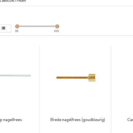
 pedicure
/
Frezen
€
0
€
25
p nagelfrees
Brede nagelfrees (goudkleurig)
Car