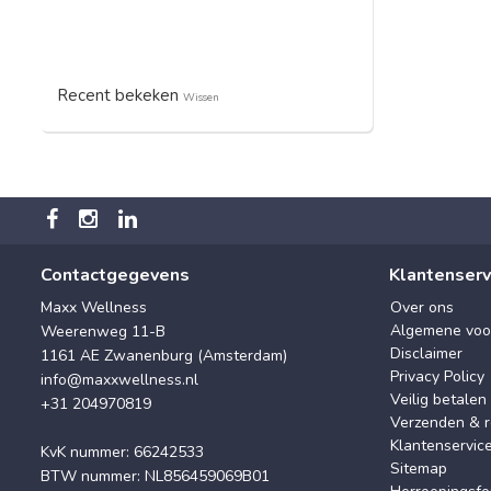
Recent bekeken
Wissen
Contactgegevens
Klantenserv
Maxx Wellness
Over ons
Algemene voo
Weerenweg 11-B
Disclaimer
1161 AE Zwanenburg (Amsterdam)
Privacy Policy
info@maxxwellness.nl
Veilig betalen
+31 204970819
Verzenden & r
Klantenservic
KvK nummer: 66242533
Sitemap
BTW nummer: NL856459069B01