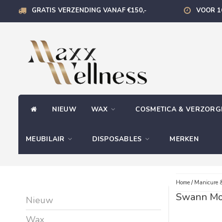
GRATIS VERZENDING VANAF €150,-
VOOR 1
NIEUW
WAX
COSMETICA & VERZOR
MEUBILAIR
DISPOSABLES
MERKEN
Home
/
Manicure &
Swann Mo
Nieuw
Wax