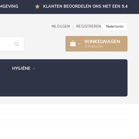
OMGEVING
KLANTEN BEOORDELEN ONS MET EEN 9,4
Nederlands
INLOGGEN
|
REGISTREREN
WINKELWAGEN
0
Producten
HYGIËNE