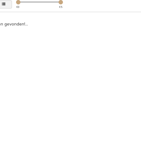
€
0
€
5
n gevonden!...