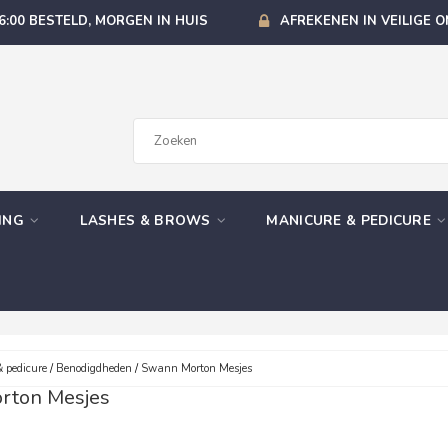
6:00 BESTELD, MORGEN IN HUIS
AFREKENEN IN VEILIGE 
GING
LASHES & BROWS
MANICURE & PEDICURE
 pedicure
/
Benodigdheden
/
Swann Morton Mesjes
rton Mesjes