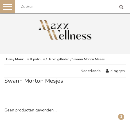
Toggle
navigation
Home
/
Manicure & pedicure
/
Benodigdheden
/
Swann Morton Mesjes
Inloggen
Nederlands
Swann Morton Mesjes
Geen producten gevonden!...
1