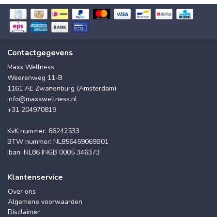
Contactgegevens
Maxx Wellness
Weerenweg 11-B
1161 AE Zwanenburg (Amsterdam)
info@maxxwellness.nl
+31 204970819
KvK nummer: 66242533
BTW nummer: NL856459069B01
Iban: NL86 INGB 0005 346373
Klantenservice
Over ons
Algemene voorwaarden
Disclaimer