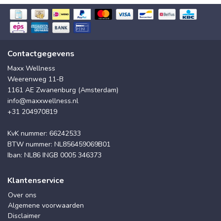
Contactgegevens
Maxx Wellness
Weerenweg 11-B
1161 AE Zwanenburg (Amsterdam)
info@maxxwellness.nl
+31 204970819
KvK nummer: 66242533
BTW nummer: NL856459069B01
Iban: NL86 INGB 0005 346373
Klantenservice
Over ons
Algemene voorwaarden
Disclaimer