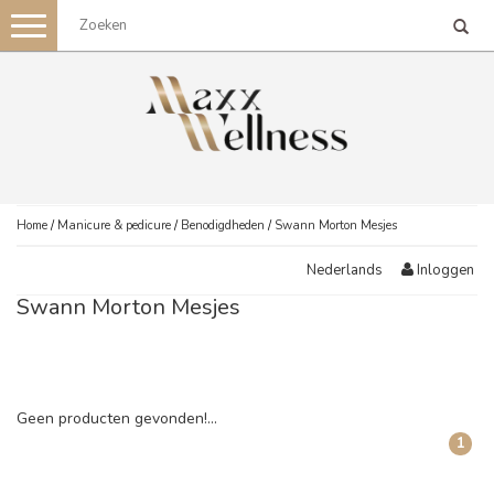
Toggle
navigation
Home
/
Manicure & pedicure
/
Benodigdheden
/
Swann Morton Mesjes
Inloggen
Nederlands
Swann Morton Mesjes
Geen producten gevonden!...
1