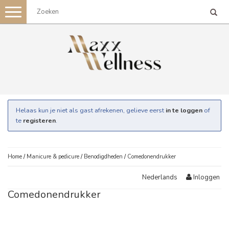
Toggle
navigation
Helaas kun je niet als gast afrekenen, gelieve eerst
in te loggen
of
te
registeren
.
Home
/
Manicure & pedicure
/
Benodigdheden
/
Comedonendrukker
Inloggen
Nederlands
Comedonendrukker