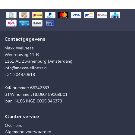
Contactgegevens
Maxx Wellness
Weerenweg 11-B
1161 AE Zwanenburg (Amsterdam)
info@maxxwellness.nl
+31 204970819
KvK nummer: 66242533
BTW nummer: NL856459069B01
Iban: NL86 INGB 0005 346373
Klantenservice
Over ons
Algemene voorwaarden