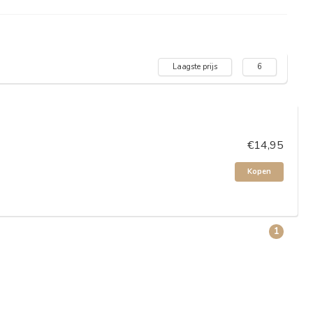
Laagste prijs
6
€14,95
Kopen
1