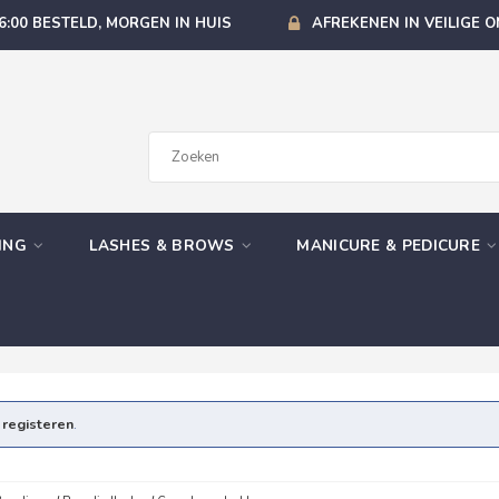
6:00 BESTELD, MORGEN IN HUIS
AFREKENEN IN VEILIGE 
GING
LASHES & BROWS
MANICURE & PEDICURE
e
registeren
.