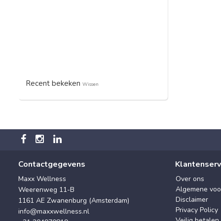
Recent bekeken
Wissen
Contactgegevens
Klantenserv
Maxx Wellness
Over ons
Algemene voo
Weerenweg 11-B
Disclaimer
1161 AE Zwanenburg (Amsterdam)
Privacy Policy
info@maxxwellness.nl
Veilig betalen