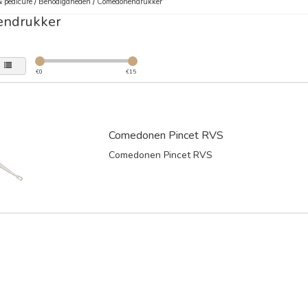
 pedicure
/
Benodigdheden
/
Comedonendrukker
ndrukker
€
0
€
15
Comedonen Pincet RVS
Comedonen Pincet RVS