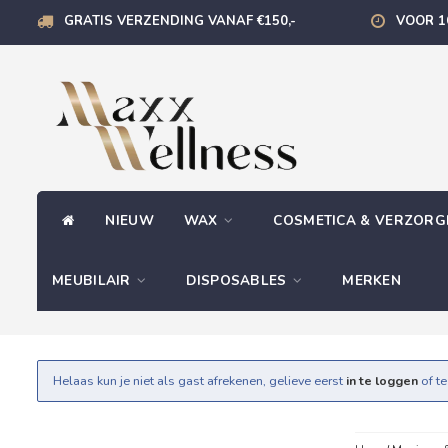
GRATIS VERZENDING VANAF €150,-
VOOR 1
NIEUW
WAX
COSMETICA & VERZOR
MEUBILAIR
DISPOSABLES
MERKEN
Helaas kun je niet als gast afrekenen, gelieve eerst
in te loggen
of t