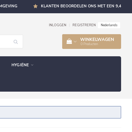
OMGEVING
KLANTEN BEOORDELEN ONS MET EEN 9,4
Nederlands
INLOGGEN
|
REGISTREREN
WINKELWAGEN
0
Producten
HYGIËNE