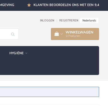
OMGEVING
KLANTEN BEOORDELEN ONS MET EEN 9,4
Nederlands
INLOGGEN
|
REGISTREREN
WINKELWAGEN
0
Producten
HYGIËNE