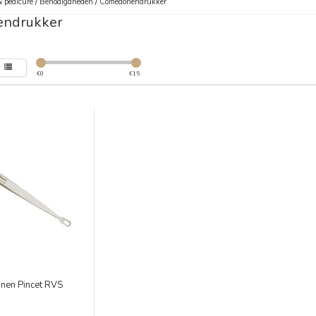
 pedicure
/
Benodigdheden
/
Comedonendrukker
ndrukker
€
0
€
15
en Pincet RVS