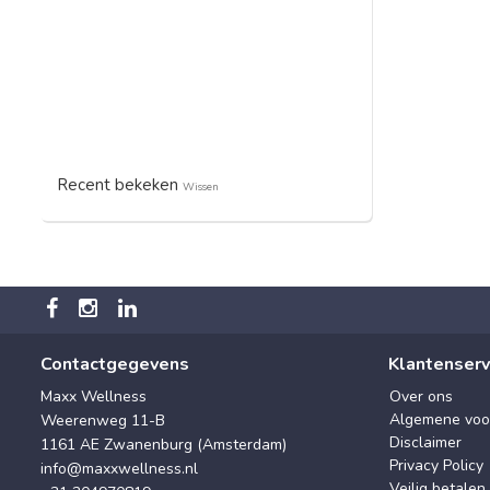
Recent bekeken
Wissen
Contactgegevens
Klantenserv
Maxx Wellness
Over ons
Algemene voo
Weerenweg 11-B
Disclaimer
1161 AE Zwanenburg (Amsterdam)
Privacy Policy
info@maxxwellness.nl
Veilig betalen