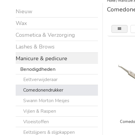
Home
/
Manicure &
Comedone
Nieuw
Wax
Cosmetica & Verzorging
Lashes & Brows
Manicure & pedicure
Benodigdheden
Eeltverwijderaar
Comedonendrukker
Swann Morton Mesjes
Vijlen & Raspen
Vloeistoffen
Comedon
Eeltslijpers & slijpkappen