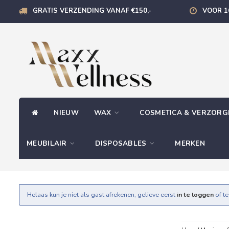
GRATIS VERZENDING VANAF €150,-
VOOR 1
NIEUW
WAX
COSMETICA & VERZOR
MEUBILAIR
DISPOSABLES
MERKEN
Helaas kun je niet als gast afrekenen, gelieve eerst
in te loggen
of t