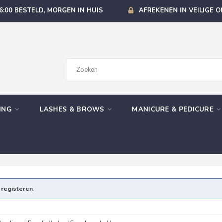
6:00 BESTELD, MORGEN IN HUIS
AFREKENEN IN VEILIGE 
GING
LASHES & BROWS
MANICURE & PEDICURE
e
registeren
.