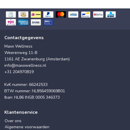
Contactgegevens
Maxx Wellness
Weerenweg 11-B
1161 AE Zwanenburg (Amsterdam)
info@maxxwellness.nl
+31 204970819
KvK nummer: 66242533
BTW nummer: NL856459069B01
Iban: NL86 INGB 0005 346373
Klantenservice
Over ons
Algemene voorwaarden