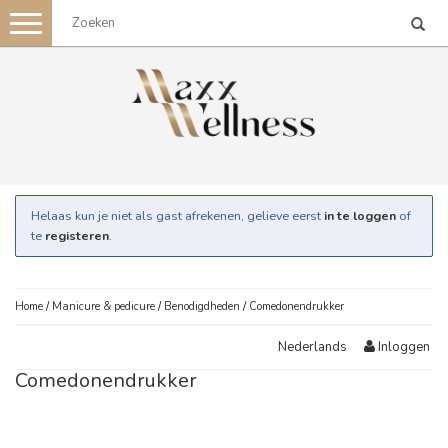
Toggle
navigation
Helaas kun je niet als gast afrekenen, gelieve eerst
in te loggen
of
te
registeren
.
Home
/
Manicure & pedicure
/
Benodigdheden
/
Comedonendrukker
Inloggen
Nederlands
Comedonendrukker