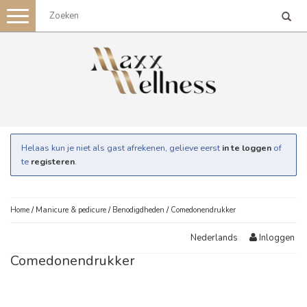
Toggle
navigation
Helaas kun je niet als gast afrekenen, gelieve eerst
in te loggen
of
te
registeren
.
Home
/
Manicure & pedicure
/
Benodigdheden
/
Comedonendrukker
Inloggen
Nederlands
Comedonendrukker