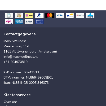
Contactgegevens
Maxx Wellness
Weerenweg 11-B
1161 AE Zwanenburg (Amsterdam)
info@maxxwellness.nl
+31 204970819
KvK nummer: 66242533
BTW nummer: NL856459069B01
Iban: NL86 INGB 0005 346373
Klantenservice
Over ons