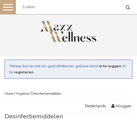
Toggle
navigation
Helaas kun je niet als gast afrekenen, gelieve eerst
in te loggen
of
te
registeren
.
Home
/
Hygiëne
/
Desinfectiemiddelen
Inloggen
Nederlands
Desinfectiemiddelen