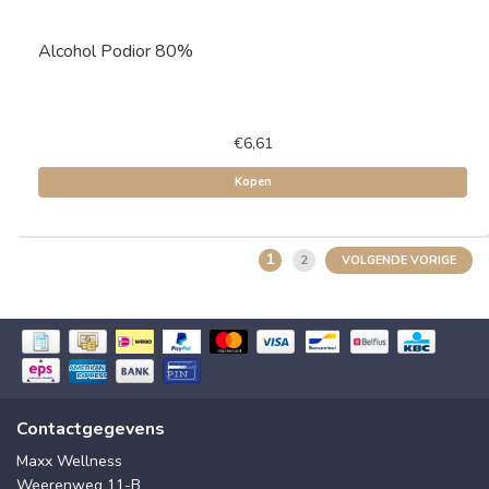
Alcohol Podior 80%
€6,61
Kopen
1
2
VOLGENDE VORIGE
Contactgegevens
Maxx Wellness
Weerenweg 11-B