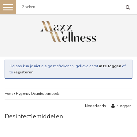
Toggle
navigation
Helaas kun je niet als gast afrekenen, gelieve eerst
in te loggen
of
te
registeren
.
Home
/
Hygiëne
/
Desinfectiemiddelen
Inloggen
Nederlands
Desinfectiemiddelen