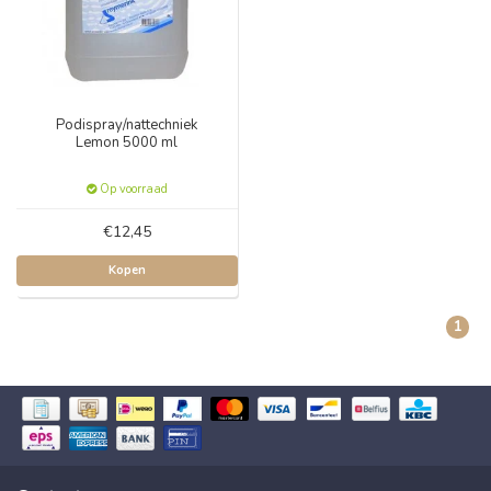
Podispray/nattechniek
Lemon 5000 ml
Op voorraad
€12,45
Kopen
1