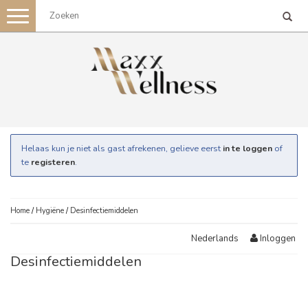
Toggle
navigation
Helaas kun je niet als gast afrekenen, gelieve eerst
in te loggen
of
te
registeren
.
Home
/
Hygiëne
/
Desinfectiemiddelen
Inloggen
Nederlands
Desinfectiemiddelen