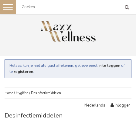
Toggle
navigation
Helaas kun je niet als gast afrekenen, gelieve eerst
in te loggen
of
te
registeren
.
Home
/
Hygiëne
/
Desinfectiemiddelen
Inloggen
Nederlands
Desinfectiemiddelen