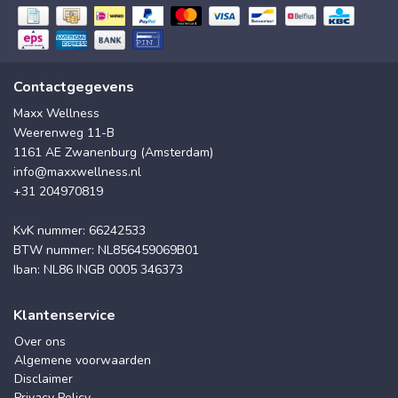
Contactgegevens
Maxx Wellness
Weerenweg 11-B
1161 AE Zwanenburg (Amsterdam)
info@maxxwellness.nl
+31 204970819
KvK nummer: 66242533
BTW nummer: NL856459069B01
Iban: NL86 INGB 0005 346373
Klantenservice
Over ons
Algemene voorwaarden
Disclaimer
Privacy Policy