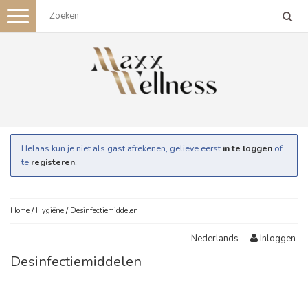
Toggle
navigation
Helaas kun je niet als gast afrekenen, gelieve eerst
in te loggen
of
te
registeren
.
Home
/
Hygiëne
/
Desinfectiemiddelen
Inloggen
Nederlands
Desinfectiemiddelen