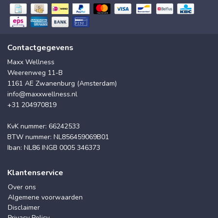
Contactgegevens
Maxx Wellness
Weerenweg 11-B
1161 AE Zwanenburg (Amsterdam)
info@maxxwellness.nl
+31 204970819
KvK nummer: 66242533
BTW nummer: NL856459069B01
Iban: NL86 INGB 0005 346373
Klantenservice
Over ons
Algemene voorwaarden
Disclaimer
Privacy Policy