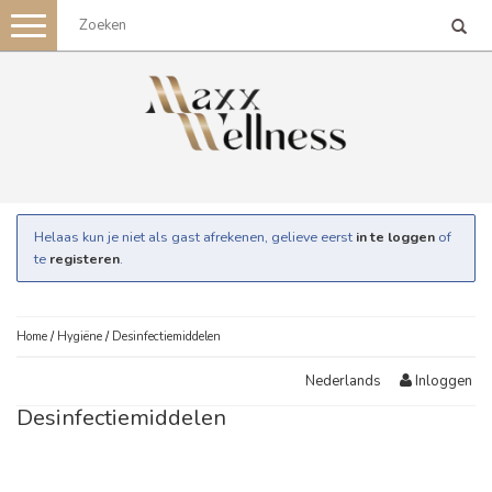
Toggle
navigation
Helaas kun je niet als gast afrekenen, gelieve eerst
in te loggen
of
te
registeren
.
Home
/
Hygiëne
/
Desinfectiemiddelen
Inloggen
Nederlands
Desinfectiemiddelen