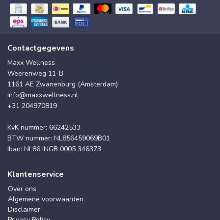
Contactgegevens
Maxx Wellness
Weerenweg 11-B
1161 AE Zwanenburg (Amsterdam)
info@maxxwellness.nl
+31 204970819
KvK nummer: 66242533
BTW nummer: NL856459069B01
Iban: NL86 INGB 0005 346373
Klantenservice
Over ons
Algemene voorwaarden
Disclaimer
Privacy Policy