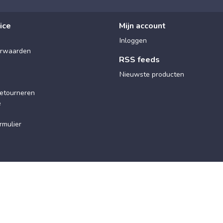
ice
Mijn account
Inloggen
rwaarden
RSS feeds
Nieuwste producten
etourneren
e
rmulier
© 2025 Maxx Wellness