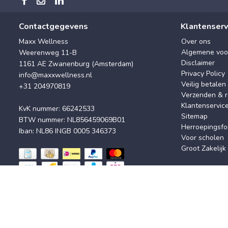
Contactgegevens
Klantenserv
Maxx Wellness
Over ons
Algemene voo
Weerenweg 11-B
Disclaimer
1161 AE Zwanenburg (Amsterdam)
Privacy Policy
info@maxxwellness.nl
Veilig betalen
+31 204970819
Verzenden & r
Klantenservic
KvK nummer: 66242533
Sitemap
BTW nummer: NL856459069B01
Herroepingsfo
Iban: NL86 INGB 0005 346373
Voor scholen
Groot Zakelijk