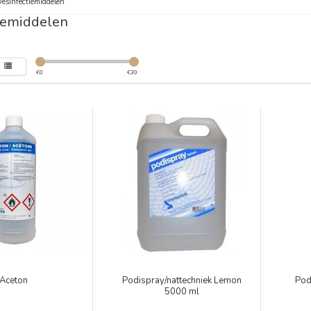
esinfectiemiddelen
iemiddelen
€
0
€
30
Aceton
Podispray/nattechniek Lemon
Pod
5000 ml