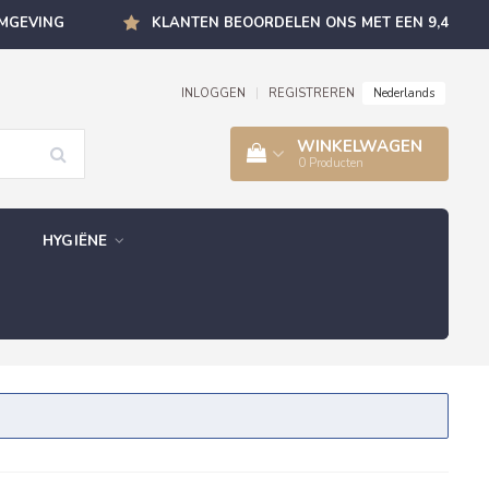
OMGEVING
KLANTEN BEOORDELEN ONS MET EEN 9,4
Nederlands
INLOGGEN
|
REGISTREREN
WINKELWAGEN
0
Producten
HYGIËNE