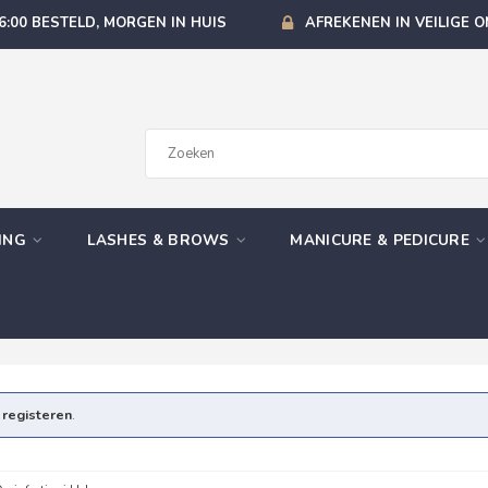
6:00 BESTELD, MORGEN IN HUIS
AFREKENEN IN VEILIGE 
GING
LASHES & BROWS
MANICURE & PEDICURE
e
registeren
.