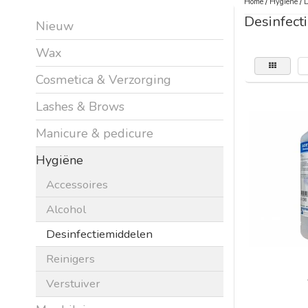
Home
/
Hygiëne
/
D
Desinfect
Nieuw
Wax
Cosmetica & Verzorging
Lashes & Brows
Manicure & pedicure
Hygiëne
Accessoires
Alcohol
Desinfectiemiddelen
Reinigers
Verstuiver