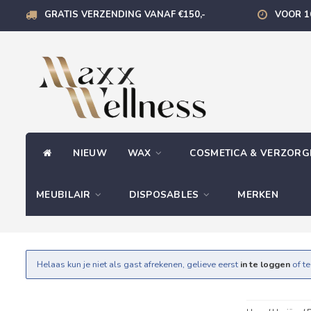
GRATIS VERZENDING VANAF €150,-
VOOR 1
NIEUW
WAX
COSMETICA & VERZOR
MEUBILAIR
DISPOSABLES
MERKEN
Helaas kun je niet als gast afrekenen, gelieve eerst
in te loggen
of t