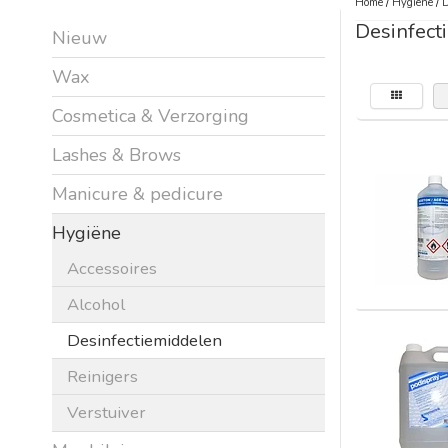
Home
/
Hygiëne
/
D
Desinfect
Nieuw
Wax
Cosmetica & Verzorging
Lashes & Brows
Manicure & pedicure
Hygiëne
Accessoires
Alcohol
Desinfectiemiddelen
Reinigers
Verstuiver