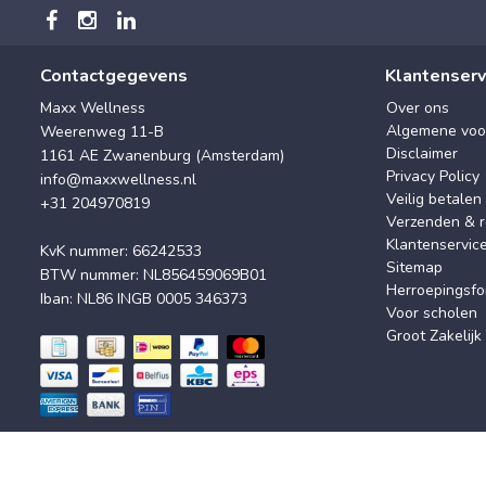
Contactgegevens
Klantenserv
Maxx Wellness
Over ons
Algemene voo
Weerenweg 11-B
Disclaimer
1161 AE Zwanenburg (Amsterdam)
Privacy Policy
info@maxxwellness.nl
Veilig betalen
+31 204970819
Verzenden & r
Klantenservic
KvK nummer: 66242533
Sitemap
BTW nummer: NL856459069B01
Herroepingsfo
Iban: NL86 INGB 0005 346373
Voor scholen
Groot Zakelijk