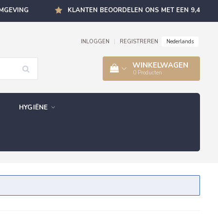
OMGEVING
KLANTEN BEOORDELEN ONS MET EEN 9,4
Nederlands
INLOGGEN
|
REGISTREREN
WINKELWAGEN
0
Producten
HYGIËNE