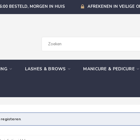
6:00 BESTELD, MORGEN IN HUIS
AFREKENEN IN VEILIGE 
GING
LASHES & BROWS
MANICURE & PEDICURE
e
registeren
.