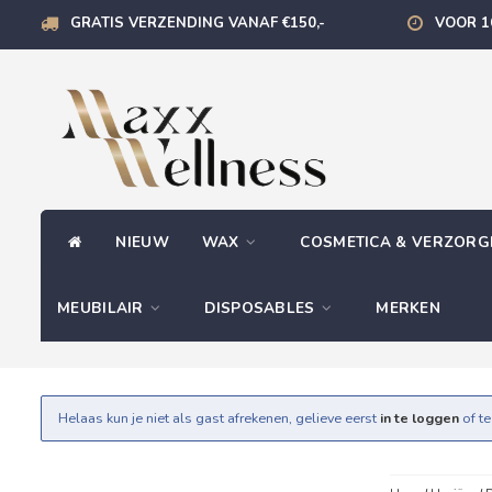
GRATIS VERZENDING VANAF €150,-
VOOR 1
NIEUW
WAX
COSMETICA & VERZOR
MEUBILAIR
DISPOSABLES
MERKEN
Helaas kun je niet als gast afrekenen, gelieve eerst
in te loggen
of t