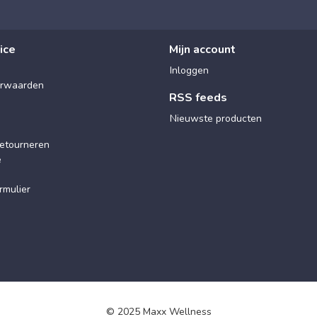
ice
Mijn account
Inloggen
rwaarden
RSS feeds
Nieuwste producten
etourneren
e
rmulier
© 2025 Maxx Wellness