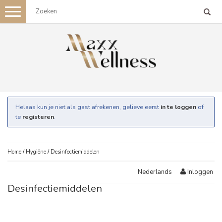
Toggle
navigation
Helaas kun je niet als gast afrekenen, gelieve eerst
in te loggen
of
te
registeren
.
Home
/
Hygiëne
/
Desinfectiemiddelen
Inloggen
Nederlands
Desinfectiemiddelen