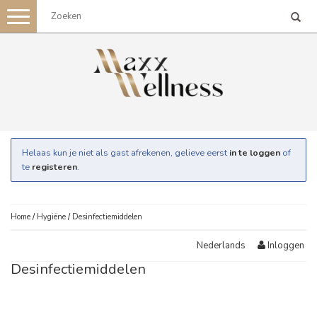
Toggle
navigation
Helaas kun je niet als gast afrekenen, gelieve eerst
in te loggen
of
te
registeren
.
Home
/
Hygiëne
/
Desinfectiemiddelen
Inloggen
Nederlands
Desinfectiemiddelen