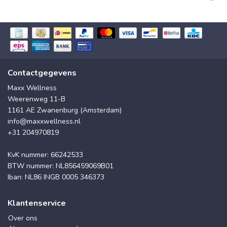
Contactgegevens
Maxx Wellness
Weerenweg 11-B
1161 AE Zwanenburg (Amsterdam)
info@maxxwellness.nl
+31 204970819
KvK nummer: 66242533
BTW nummer: NL856459069B01
Iban: NL86 INGB 0005 346373
Klantenservice
Over ons