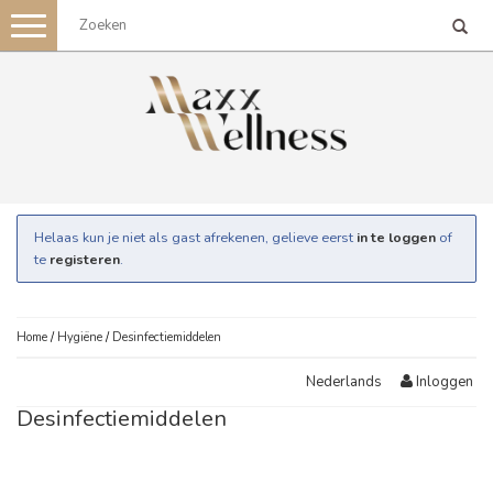
Toggle
navigation
Helaas kun je niet als gast afrekenen, gelieve eerst
in te loggen
of
te
registeren
.
Home
/
Hygiëne
/
Desinfectiemiddelen
Inloggen
Nederlands
Desinfectiemiddelen