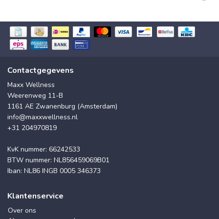
Contactgegevens
Maxx Wellness
Weerenweg 11-B
1161 AE Zwanenburg (Amsterdam)
info@maxxwellness.nl
+31 204970819
KvK nummer: 66242533
BTW nummer: NL856459069B01
Iban: NL86 INGB 0005 346373
Klantenservice
Over ons