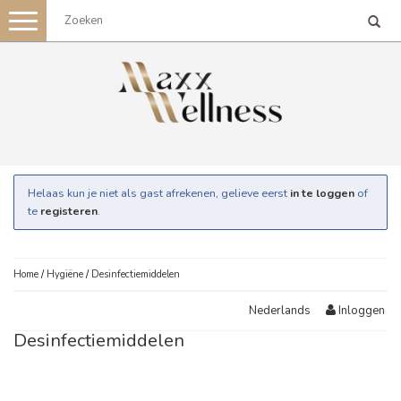
Toggle
navigation
Helaas kun je niet als gast afrekenen, gelieve eerst
in te loggen
of
te
registeren
.
Home
/
Hygiëne
/
Desinfectiemiddelen
Inloggen
Nederlands
Desinfectiemiddelen