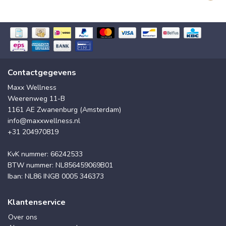
Contactgegevens
Maxx Wellness
Weerenweg 11-B
1161 AE Zwanenburg (Amsterdam)
info@maxxwellness.nl
+31 204970819
KvK nummer: 66242533
BTW nummer: NL856459069B01
Iban: NL86 INGB 0005 346373
Klantenservice
Over ons