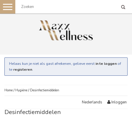
Toggle
navigation
Helaas kun je niet als gast afrekenen, gelieve eerst
in te loggen
of
te
registeren
.
Home
/
Hygiëne
/
Desinfectiemiddelen
Inloggen
Nederlands
Desinfectiemiddelen