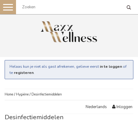
Toggle
navigation
Helaas kun je niet als gast afrekenen, gelieve eerst
in te loggen
of
te
registeren
.
Home
/
Hygiëne
/
Desinfectiemiddelen
Inloggen
Nederlands
Desinfectiemiddelen