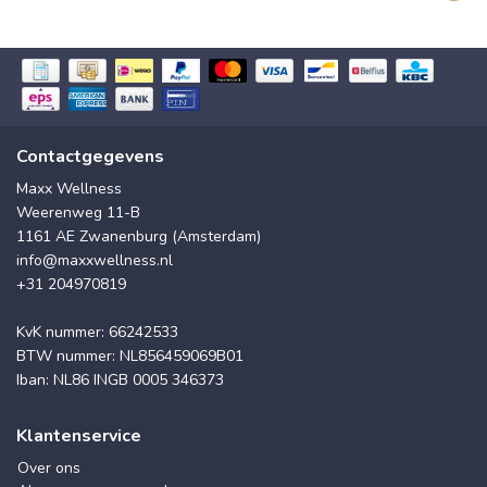
Contactgegevens
Maxx Wellness
Weerenweg 11-B
1161 AE Zwanenburg (Amsterdam)
info@maxxwellness.nl
+31 204970819
KvK nummer: 66242533
BTW nummer: NL856459069B01
Iban: NL86 INGB 0005 346373
Klantenservice
Over ons