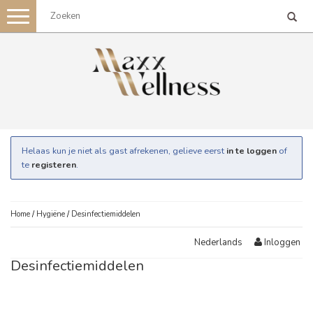
Toggle
navigation
Helaas kun je niet als gast afrekenen, gelieve eerst
in te loggen
of
te
registeren
.
Home
/
Hygiëne
/
Desinfectiemiddelen
Inloggen
Nederlands
Desinfectiemiddelen