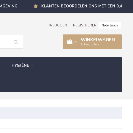
OMGEVING
KLANTEN BEOORDELEN ONS MET EEN 9,4
Nederlands
INLOGGEN
|
REGISTREREN
WINKELWAGEN
0
Producten
HYGIËNE