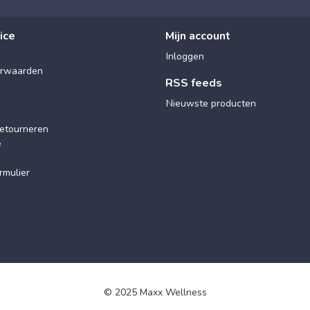
ice
Mijn account
Inloggen
rwaarden
RSS feeds
Nieuwste producten
etourneren
e
rmulier
© 2025 Maxx Wellness