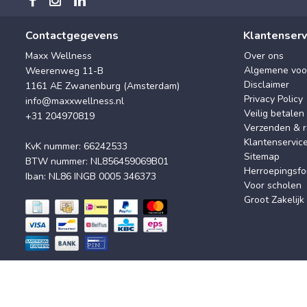
Contactgegevens
Klantenserv
Maxx Wellness
Over ons
Algemene voo
Weerenweg 11-B
Disclaimer
1161 AE Zwanenburg (Amsterdam)
Privacy Policy
info@maxxwellness.nl
Veilig betalen
+31 204970819
Verzenden & r
Klantenservic
KvK nummer: 66242533
Sitemap
BTW nummer: NL856459069B01
Herroepingsfo
Iban: NL86 INGB 0005 346373
Voor scholen
Groot Zakelijk