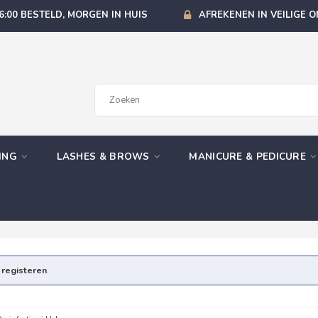
6:00 BESTELD, MORGEN IN HUIS
AFREKENEN IN VEILIGE 
GING
LASHES & BROWS
MANICURE & PEDICURE
e
registeren
.