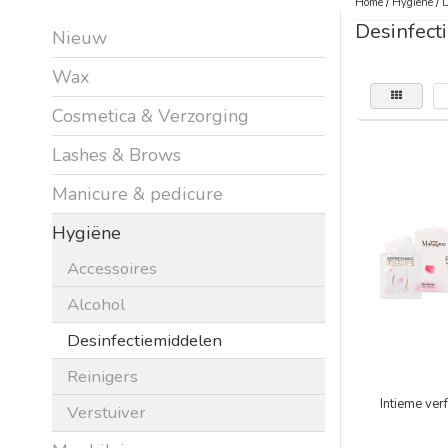
Home
/
Hygiëne
/
D
Desinfect
Nieuw
Wax
Cosmetica & Verzorging
Lashes & Brows
Manicure & pedicure
Hygiëne
Accessoires
Alcohol
Desinfectiemiddelen
Reinigers
Intieme ver
Verstuiver