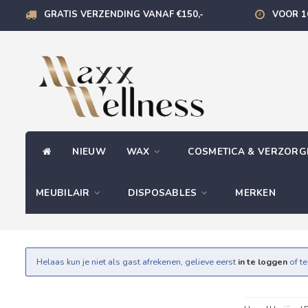
GRATIS VERZENDING VANAF €150,-
VOOR 1
NIEUW
WAX
COSMETICA & VERZOR
MEUBILAIR
DISPOSABLES
MERKEN
Helaas kun je niet als gast afrekenen, gelieve eerst
in te loggen
of t