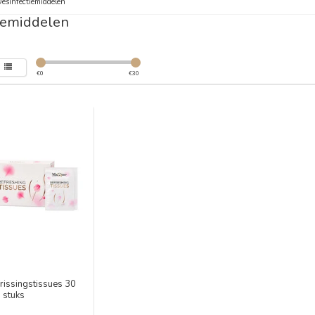
esinfectiemiddelen
iemiddelen
€
0
€
30
frissingstissues 30
stuks