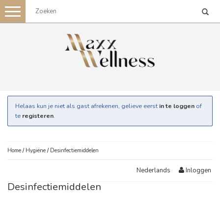
Toggle
navigation
Helaas kun je niet als gast afrekenen, gelieve eerst
in te loggen
of
te
registeren
.
Home
/
Hygiëne
/
Desinfectiemiddelen
Inloggen
Nederlands
Desinfectiemiddelen