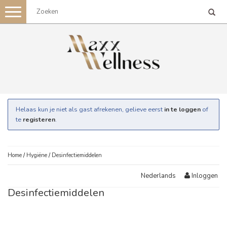
Toggle
navigation
Helaas kun je niet als gast afrekenen, gelieve eerst
in te loggen
of
te
registeren
.
Home
/
Hygiëne
/
Desinfectiemiddelen
Inloggen
Nederlands
Desinfectiemiddelen