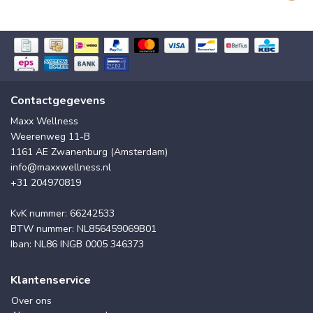
Contactgegevens
Maxx Wellness
Weerenweg 11-B
1161 AE Zwanenburg (Amsterdam)
info@maxxwellness.nl
+31 204970819
KvK nummer: 66242533
BTW nummer: NL856459069B01
Iban: NL86 INGB 0005 346373
Klantenservice
Over ons