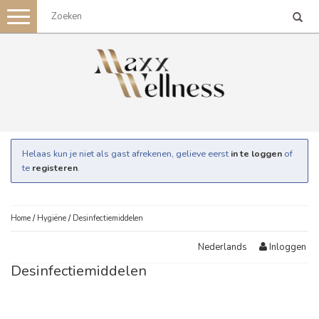
Toggle
navigation
Helaas kun je niet als gast afrekenen, gelieve eerst
in te loggen
of
te
registeren
.
Home
/
Hygiëne
/
Desinfectiemiddelen
Inloggen
Nederlands
Desinfectiemiddelen