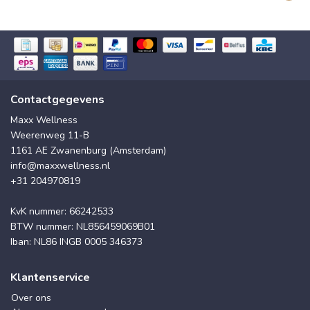
Contactgegevens
Maxx Wellness
Weerenweg 11-B
1161 AE Zwanenburg (Amsterdam)
info@maxxwellness.nl
+31 204970819
KvK nummer: 66242533
BTW nummer: NL856459069B01
Iban: NL86 INGB 0005 346373
Klantenservice
Over ons