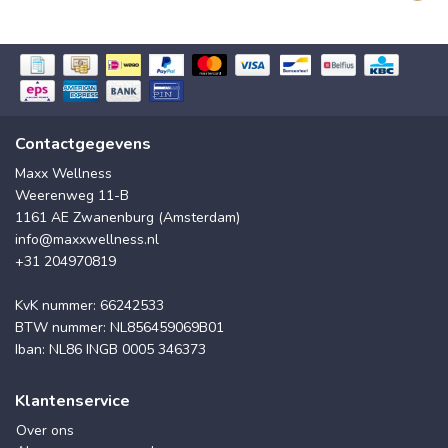
Contactgegevens
Maxx Wellness
Weerenweg 11-B
1161 AE Zwanenburg (Amsterdam)
info@maxxwellness.nl
+31 204970819
KvK nummer: 66242533
BTW nummer: NL856459069B01
Iban: NL86 INGB 0005 346373
Klantenservice
Over ons