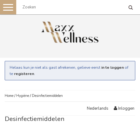
Toggle
navigation
Helaas kun je niet als gast afrekenen, gelieve eerst
in te loggen
of
te
registeren
.
Home
/
Hygiëne
/
Desinfectiemiddelen
Inloggen
Nederlands
Desinfectiemiddelen