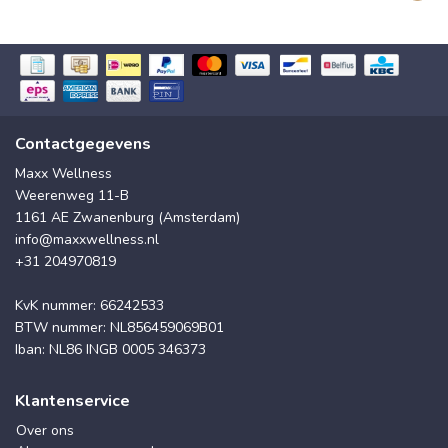
Contactgegevens
Maxx Wellness
Weerenweg 11-B
1161 AE Zwanenburg (Amsterdam)
info@maxxwellness.nl
+31 204970819
KvK nummer: 66242533
BTW nummer: NL856459069B01
Iban: NL86 INGB 0005 346373
Klantenservice
Over ons