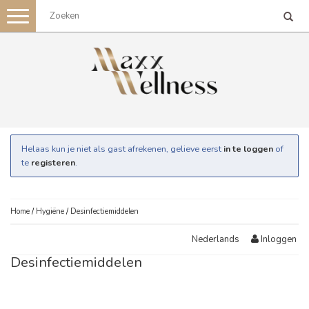
Toggle
navigation
Helaas kun je niet als gast afrekenen, gelieve eerst
in te loggen
of
te
registeren
.
Home
/
Hygiëne
/
Desinfectiemiddelen
Inloggen
Nederlands
Desinfectiemiddelen