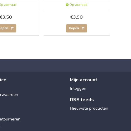
p voorraad
Op voorraad
€3,50
€3,90
Kopen
Kopen
ice
Mijn account
Inloggen
rwaarden
RSS feeds
Nieuwste producten
etourneren
e