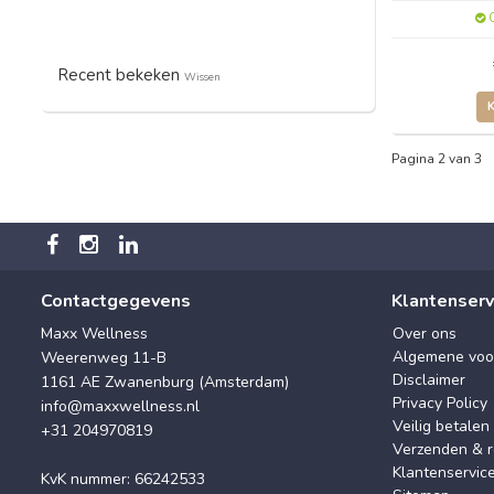
O
Recent bekeken
Wissen
Pagina 2 van 3
Contactgegevens
Klantenserv
Maxx Wellness
Over ons
Algemene voo
Weerenweg 11-B
Disclaimer
1161 AE Zwanenburg (Amsterdam)
Privacy Policy
info@maxxwellness.nl
Veilig betalen
+31 204970819
Verzenden & r
Klantenservic
KvK nummer: 66242533