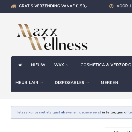
GRATIS VERZENDING VANAF €150,-
VOOR 1
NIEUW
WAX
COSMETICA & VERZOR
MEUBILAIR
DISPOSABLES
MERKEN
Helaas kun je niet als gast afrekenen, gelieve eerst
in te loggen
of t