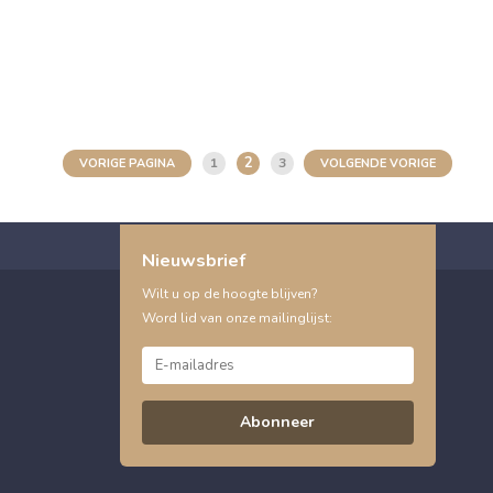
2
1
3
VORIGE PAGINA
VOLGENDE VORIGE
Nieuwsbrief
Wilt u op de hoogte blijven?
Word lid van onze mailinglijst:
Abonneer