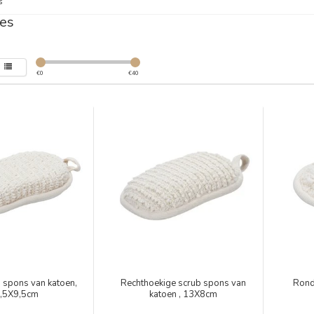
s
es
€
0
€
40
 spons van katoen,
Rechthoekige scrub spons van
Rond
,5X9,5cm
katoen , 13X8cm