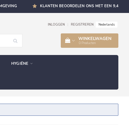
OMGEVING
KLANTEN BEOORDELEN ONS MET EEN 9,4
Nederlands
INLOGGEN
|
REGISTREREN
WINKELWAGEN
0
Producten
HYGIËNE