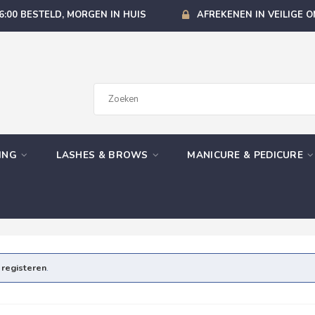
6:00 BESTELD, MORGEN IN HUIS
AFREKENEN IN VEILIGE 
GING
LASHES & BROWS
MANICURE & PEDICURE
e
registeren
.