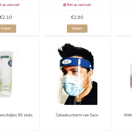
t op voorraad
Niet op voorraad
€2,10
€2,90
Kopen
Kopen
nschijfjes 80 stuks
Gelaatsscherm van Saco
Witt