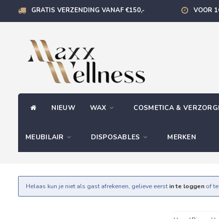
GRATIS VERZENDING VANAF €150,-
VOOR 1
NIEUW
WAX
COSMETICA & VERZOR
MEUBILAIR
DISPOSABLES
MERKEN
Helaas kun je niet als gast afrekenen, gelieve eerst
in te loggen
of t