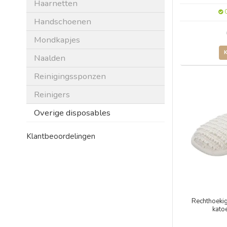
Haarnetten
O
Handschoenen
Mondkapjes
Naalden
Reinigingssponzen
Reinigers
Overige disposables
Klantbeoordelingen
Rechthoeki
kato