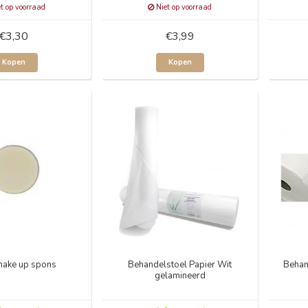
t op voorraad
Niet op voorraad
€3,30
€3,99
Kopen
Kopen
make up spons
Behandelstoel Papier Wit
Behan
gelamineerd