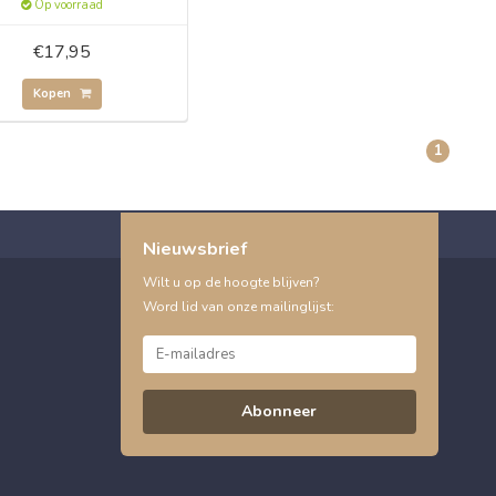
Op voorraad
€17,95
Kopen
1
Nieuwsbrief
Wilt u op de hoogte blijven?
Word lid van onze mailinglijst:
Abonneer