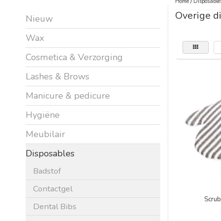
Home
/
Disposable
Overige d
Nieuw
Wax
Cosmetica & Verzorging
Lashes & Brows
Manicure & pedicure
Hygiëne
Meubilair
Disposables
Badstof
Contactgel
Scrub
Dental Bibs