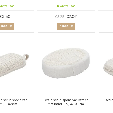
p voorraad
Op voorraad
€3,50
€2,06
€3,25
Kopen
Kopen
ge scrub spons van
Ovale scrub spons van katoen
Ovale
en , 13X8cm
met band , 15,5X10,5cm