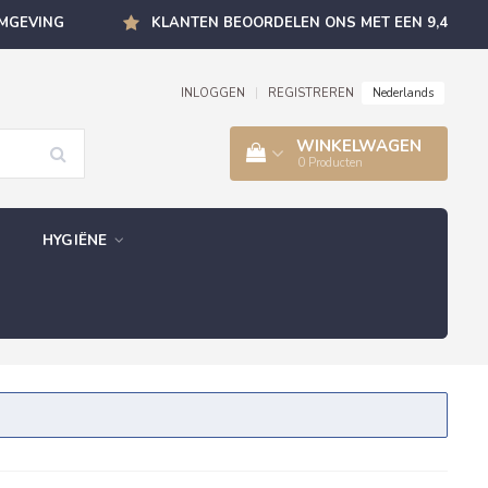
OMGEVING
KLANTEN BEOORDELEN ONS MET EEN 9,4
Nederlands
INLOGGEN
|
REGISTREREN
WINKELWAGEN
0
Producten
HYGIËNE