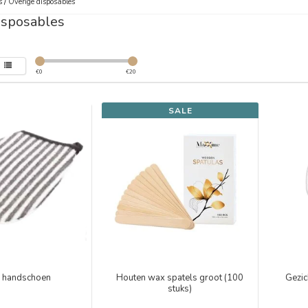
s
/
Overige disposables
isposables
€
0
€
20
SALE
 handschoen
Houten wax spatels groot (100
Gezic
stuks)