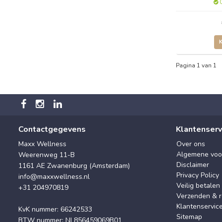
O
Pagina 1 van 1
Contactgegevens
Klantenserv
Maxx Wellness
Over ons
Algemene voo
Weerenweg 11-B
Disclaimer
1161 AE Zwanenburg (Amsterdam)
Privacy Policy
info@maxxwellness.nl
Veilig betalen
+31 204970819
Verzenden & r
Klantenservic
KvK nummer: 66242533
Sitemap
BTW nummer: NL856459069B01