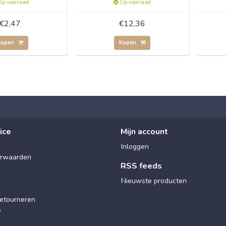
p voorraad
Op voorraad
€2,47
€12,36
Kopen
Kopen
ice
Mijn account
Inloggen
rwaarden
RSS feeds
Nieuwste producten
etourneren
e