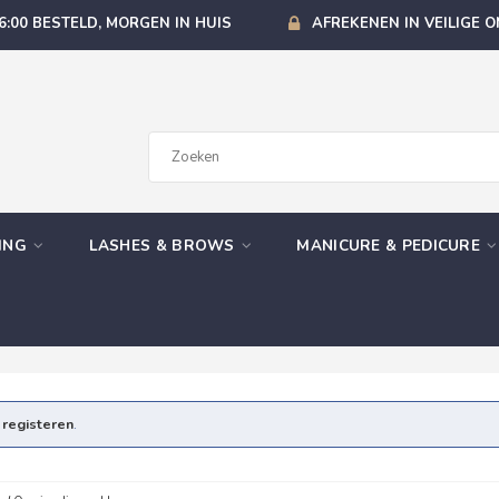
6:00 BESTELD, MORGEN IN HUIS
AFREKENEN IN VEILIGE 
GING
LASHES & BROWS
MANICURE & PEDICURE
e
registeren
.