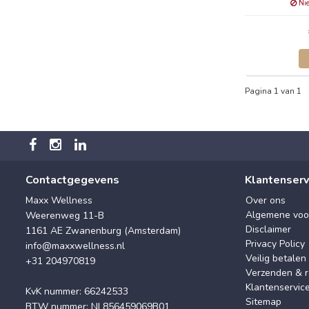
Nie
Pagina 1 van 1
Contactgegevens
Klantenserv
Maxx Wellness
Over ons
Algemene voo
Weerenweg 11-B
Disclaimer
1161 AE Zwanenburg (Amsterdam)
Privacy Policy
info@maxxwellness.nl
Veilig betalen
+31 204970819
Verzenden & r
Klantenservic
KvK nummer: 66242533
Sitemap
BTW nummer: NL856459069B01