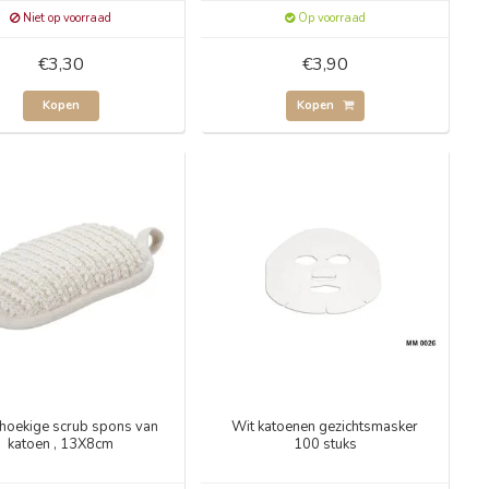
Niet op voorraad
Op voorraad
€3,30
€3,90
Kopen
Kopen
hoekige scrub spons van
Wit katoenen gezichtsmasker
katoen , 13X8cm
100 stuks