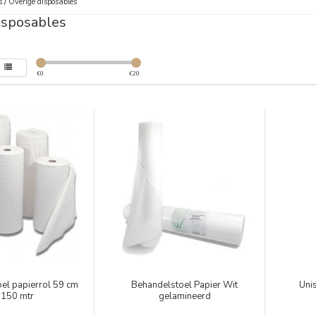
s
/
Overige disposables
isposables
€
0
€
20
el papierrol 59 cm
Behandelstoel Papier Wit
Unis
 150 mtr
gelamineerd