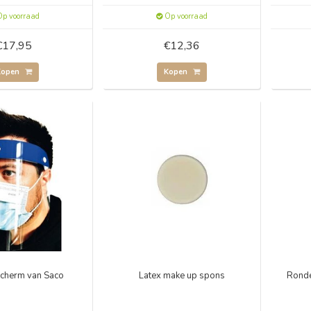
p voorraad
Op voorraad
€17,95
€12,36
Kopen
Kopen
scherm van Saco
Latex make up spons
Ronde