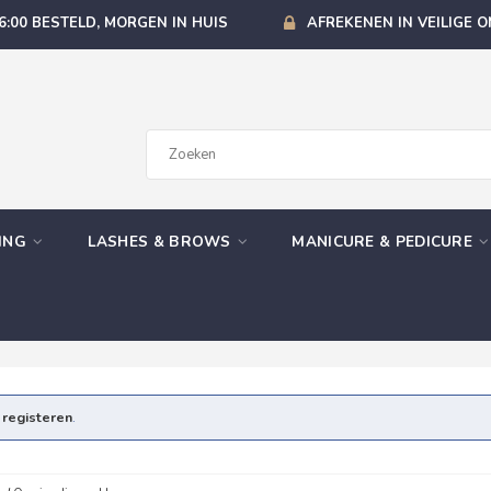
6:00 BESTELD, MORGEN IN HUIS
AFREKENEN IN VEILIGE 
GING
LASHES & BROWS
MANICURE & PEDICURE
e
registeren
.