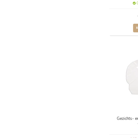
O
Gezichts- e