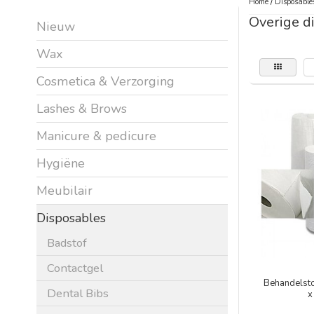
Home
/
Disposable
Overige d
Nieuw
Wax
Cosmetica & Verzorging
Lashes & Brows
Manicure & pedicure
Hygiëne
Meubilair
Disposables
Badstof
Contactgel
Behandelsto
Dental Bibs
x