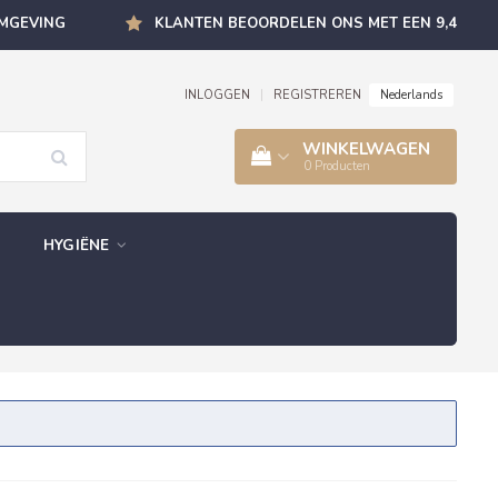
OMGEVING
KLANTEN BEOORDELEN ONS MET EEN 9,4
Nederlands
INLOGGEN
|
REGISTREREN
WINKELWAGEN
0
Producten
HYGIËNE