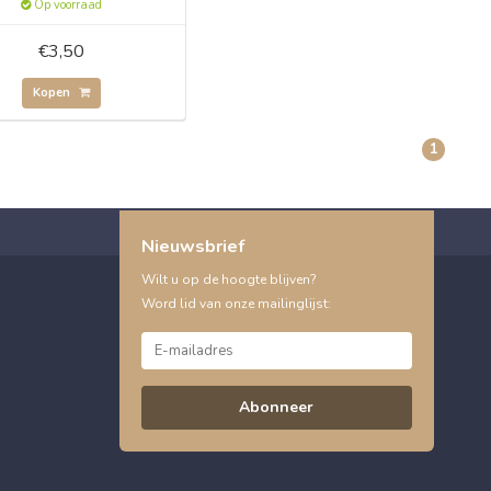
Op voorraad
€3,50
Kopen
1
Nieuwsbrief
Wilt u op de hoogte blijven?
Word lid van onze mailinglijst:
Abonneer