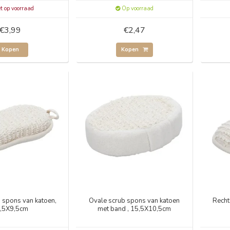
t op voorraad
Op voorraad
€3,99
€2,47
Kopen
Kopen
 spons van katoen,
Ovale scrub spons van katoen
Recht
,5X9,5cm
met band , 15,5X10,5cm