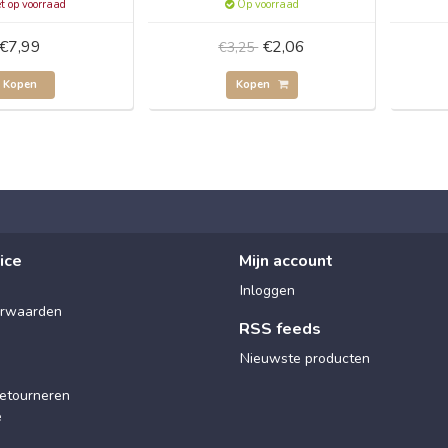
t op voorraad
Op voorraad
€7,99
€2,06
€3,25
Kopen
Kopen
ice
Mijn account
Inloggen
rwaarden
RSS feeds
Nieuwste producten
etourneren
e