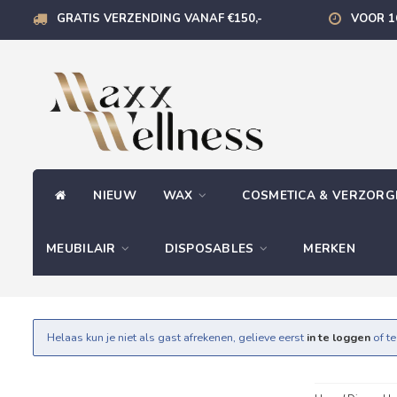
GRATIS VERZENDING VANAF €150,-
VOOR 1
NIEUW
WAX
COSMETICA & VERZOR
MEUBILAIR
DISPOSABLES
MERKEN
Helaas kun je niet als gast afrekenen, gelieve eerst
in te loggen
of t