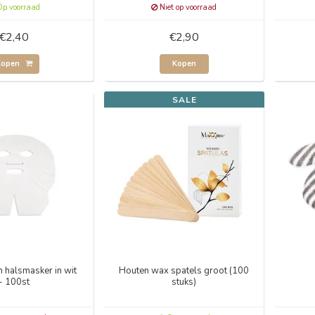
p voorraad
Niet op voorraad
€2,40
€2,90
Kopen
Kopen
SALE
n halsmasker in wit
Houten wax spatels groot (100
- 100st
stuks)