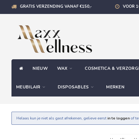
GRATIS VERZENDING VANAF €150,-
VOOR 1
NIEUW
WAX
COSMETICA & VERZOR
MEUBILAIR
DISPOSABLES
MERKEN
Helaas kun je niet als gast afrekenen, gelieve eerst
in te loggen
of t