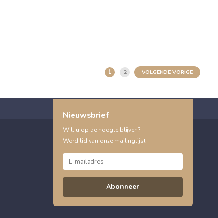
1
2
VOLGENDE VORIGE
Nieuwsbrief
Wilt u op de hoogte blijven?
Word lid van onze mailinglijst:
Abonneer