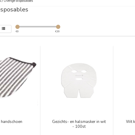
s
/
Overige disposables
isposables
€
0
€
20
 handschoen
Gezichts- en halsmasker in wit
Wit 
- 100st