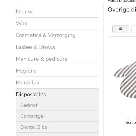
Home
/
Disposable
Overige d
Nieuw
Wax
Cosmetica & Verzorging
Lashes & Brows
Manicure & pedicure
Hygiëne
Meubilair
Disposables
Badstof
Contactgel
Scrub
Dental Bibs