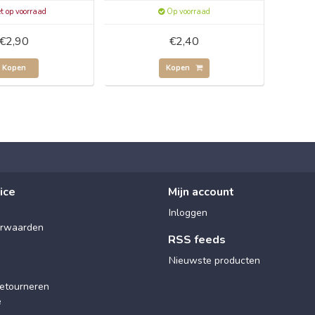
t op voorraad
Op voorraad
€2,90
€2,40
Kopen
Kopen
ice
Mijn account
Inloggen
rwaarden
RSS feeds
Nieuwste producten
etourneren
e