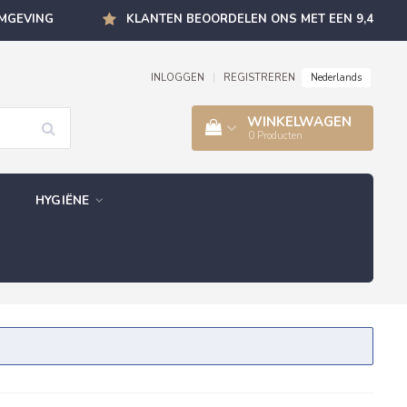
OMGEVING
KLANTEN BEOORDELEN ONS MET EEN 9,4
Nederlands
INLOGGEN
|
REGISTREREN
WINKELWAGEN
0
Producten
HYGIËNE