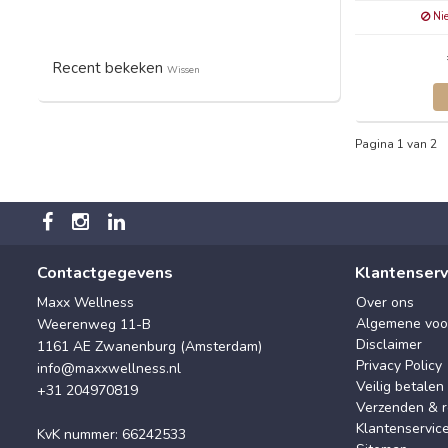
Nie
Recent bekeken
Wissen
Pagina 1 van 2
Contactgegevens
Klantenserv
Maxx Wellness
Over ons
Algemene voo
Weerenweg 11-B
Disclaimer
1161 AE Zwanenburg (Amsterdam)
Privacy Policy
info@maxxwellness.nl
Veilig betalen
+31 204970819
Verzenden & r
Klantenservic
KvK nummer: 66242533