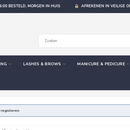
6:00 BESTELD, MORGEN IN HUIS
AFREKENEN IN VEILIGE 
GING
LASHES & BROWS
MANICURE & PEDICURE
e
registeren
.