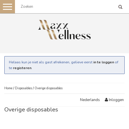
Toggle
navigation
Helaas kun je niet als gast afrekenen, gelieve eerst
in te loggen
of
te
registeren
.
Home
/
Disposables
/
Overige disposables
Inloggen
Nederlands
Overige disposables