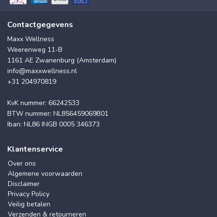
Contactgegevens
Maxx Wellness
Weerenweg 11-B
1161 AE Zwanenburg (Amsterdam)
info@maxxwellness.nl
+31 204970819
KvK nummer: 66242533
BTW nummer: NL856459069B01
Iban: NL86 INGB 0005 346373
Klantenservice
Over ons
Algemene voorwaarden
Disclaimer
Privacy Policy
Veilig betalen
Verzenden & retourneren