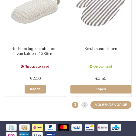
Rechthoekige scrub spons
Scrub handschoen
van katoen , 13X8cm
Niet op voorraad
Op voorraad
€2,10
€3,50
Kopen
Kopen
1
2
VOLGENDE VORIGE