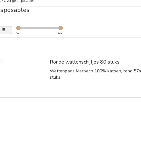
s
/
Overige disposables
isposables
€
0
€
20
Ronde wattenschijfjes 80 stuks
Wattenpads Merbach 100% katoen, rond 57m
stuks.