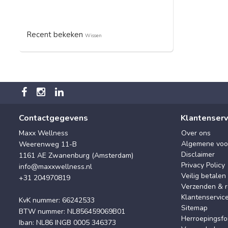
Recent bekeken
Wissen
Contactgegevens
Klantenserv
Maxx Wellness
Over ons
Algemene voo
Weerenweg 11-B
Disclaimer
1161 AE Zwanenburg (Amsterdam)
Privacy Policy
info@maxxwellness.nl
Veilig betalen
+31 204970819
Verzenden & r
Klantenservic
KvK nummer: 66242533
Sitemap
BTW nummer: NL856459069B01
Herroepingsfo
Iban: NL86 INGB 0005 346373