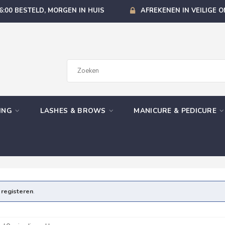
6:00 BESTELD, MORGEN IN HUIS
AFREKENEN IN VEILIGE 
GING
LASHES & BROWS
MANICURE & PEDICURE
e
registeren
.