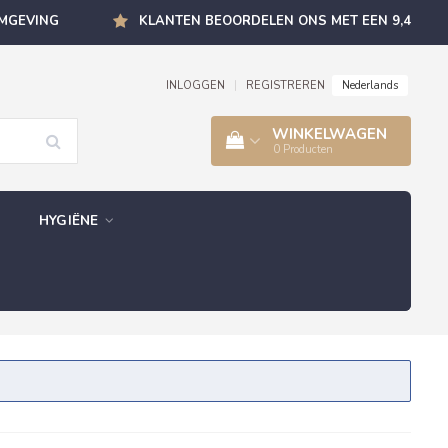
OMGEVING
KLANTEN BEOORDELEN ONS MET EEN 9,4
Nederlands
INLOGGEN
|
REGISTREREN
WINKELWAGEN
0
Producten
HYGIËNE