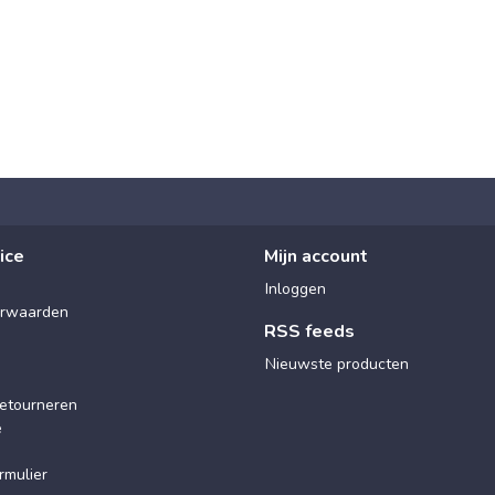
ice
Mijn account
Inloggen
rwaarden
RSS feeds
Nieuwste producten
etourneren
e
rmulier