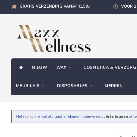
GRATIS VERZENDING VANAF €150,-
VOOR 1
NIEUW
WAX
COSMETICA & VERZOR
MEUBILAIR
DISPOSABLES
MERKEN
Helaas kun je niet als gast afrekenen, gelieve eerst
in te loggen
of t