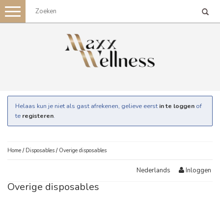
Toggle
navigation
Helaas kun je niet als gast afrekenen, gelieve eerst
in te loggen
of
te
registeren
.
Home
/
Disposables
/
Overige disposables
Inloggen
Nederlands
Overige disposables