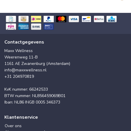
Contactgegevens
Maxx Wellness
Weerenweg 11-B
1161 AE Zwanenburg (Amsterdam)
info@maxxwellness.nl
+31 204970819
KvK nummer: 66242533
BTW nummer: NL856459069B01
Iban: NL86 INGB 0005 346373
Klantenservice
Over ons