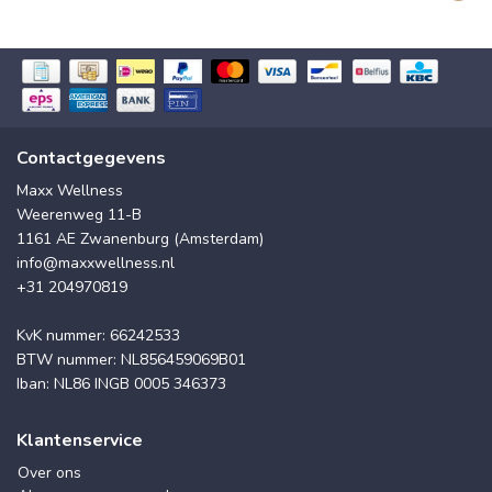
Contactgegevens
Maxx Wellness
Weerenweg 11-B
1161 AE Zwanenburg (Amsterdam)
info@maxxwellness.nl
+31 204970819
KvK nummer: 66242533
BTW nummer: NL856459069B01
Iban: NL86 INGB 0005 346373
Klantenservice
Over ons