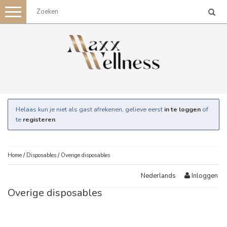
Toggle
navigation
Helaas kun je niet als gast afrekenen, gelieve eerst
in te loggen
of
te
registeren
.
Home
/
Disposables
/
Overige disposables
Inloggen
Nederlands
Overige disposables