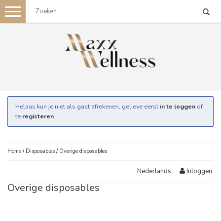
Toggle
navigation
Helaas kun je niet als gast afrekenen, gelieve eerst
in te loggen
of
te
registeren
.
Home
/
Disposables
/
Overige disposables
Inloggen
Nederlands
Overige disposables