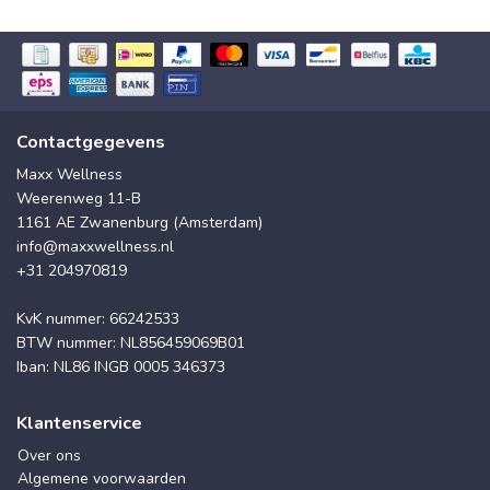
Contactgegevens
Maxx Wellness
Weerenweg 11-B
1161 AE Zwanenburg (Amsterdam)
info@maxxwellness.nl
+31 204970819
KvK nummer: 66242533
BTW nummer: NL856459069B01
Iban: NL86 INGB 0005 346373
Klantenservice
Over ons
Algemene voorwaarden