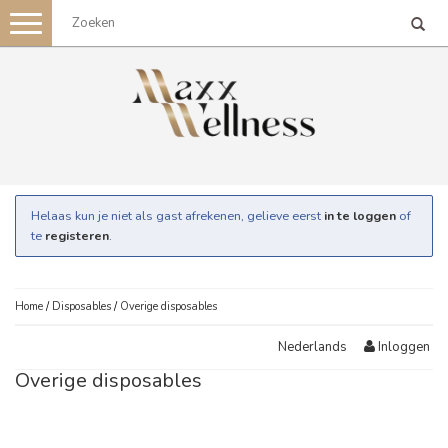
Toggle
navigation
Helaas kun je niet als gast afrekenen, gelieve eerst
in te loggen
of
te
registeren
.
Home
/
Disposables
/
Overige disposables
Inloggen
Nederlands
Overige disposables