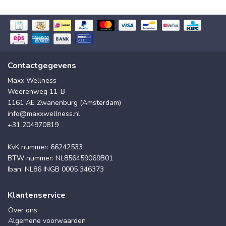
Contactgegevens
Maxx Wellness
Weerenweg 11-B
1161 AE Zwanenburg (Amsterdam)
info@maxxwellness.nl
+31 204970819
KvK nummer: 66242533
BTW nummer: NL856459069B01
Iban: NL86 INGB 0005 346373
Klantenservice
Over ons
Algemene voorwaarden