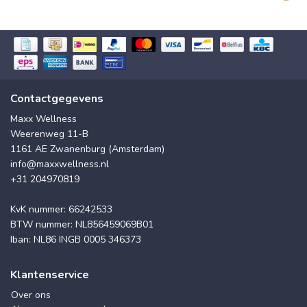
Contactgegevens
Maxx Wellness
Weerenweg 11-B
1161 AE Zwanenburg (Amsterdam)
info@maxxwellness.nl
+31 204970819
KvK nummer: 66242533
BTW nummer: NL856459069B01
Iban: NL86 INGB 0005 346373
Klantenservice
Over ons