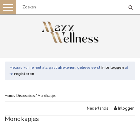
Toggle
navigation
Helaas kun je niet als gast afrekenen, gelieve eerst
in te loggen
of
te
registeren
.
Home
/
Disposables
/
Mondkapjes
Inloggen
Nederlands
Mondkapjes