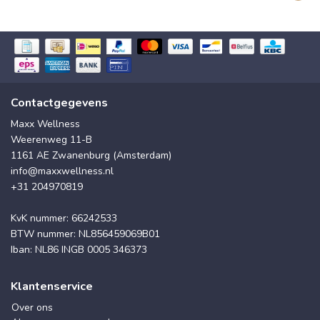
Contactgegevens
Maxx Wellness
Weerenweg 11-B
1161 AE Zwanenburg (Amsterdam)
info@maxxwellness.nl
+31 204970819
KvK nummer: 66242533
BTW nummer: NL856459069B01
Iban: NL86 INGB 0005 346373
Klantenservice
Over ons