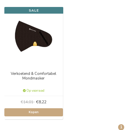
SALE
Verkoelend & Comfortabel
Mondmasker
Op voorraad
€14,01
€8,22
Kopen
1