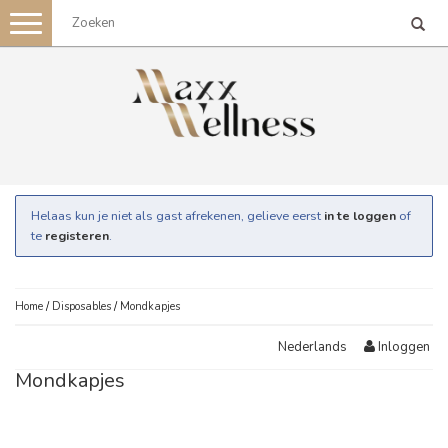
Toggle
navigation
Helaas kun je niet als gast afrekenen, gelieve eerst
in te loggen
of
te
registeren
.
Home
/
Disposables
/
Mondkapjes
Inloggen
Nederlands
Mondkapjes